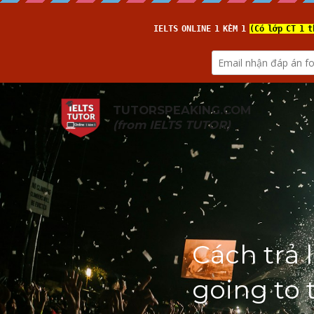
TUTORSPEAKING.COM
(from 
IELTS TUTOR
)
Cách trả 
going to 