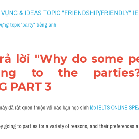
 VỰNG & IDEAS TOPIC "FRIENDSHIP/FRIENDLY" I
vựng topic"party" tiếng anh
 trả lời "Why do some pe
ing to the parties?
G PART 3
 này đã rất quen thuộc với các bạn học sinh
 lớp IELTS ONLINE SPE
 going to parties for a variety of reasons, and their preferences a