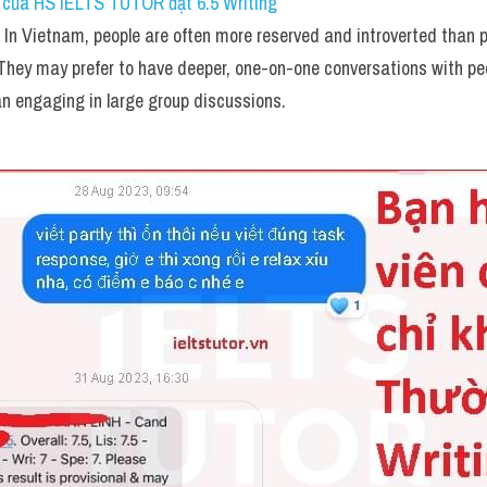
 của HS IELTS TUTOR đạt 6.5 Writing
 In Vietnam, people are often more reserved and introverted than p
 They may prefer to have deeper, one-on-one conversations with peo
an engaging in large group discussions.