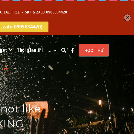
get
Thời gian thi
…
HỌC THỬ
ot like 
KING 