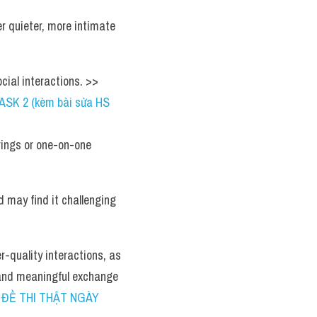
r quieter, more intimate 
ial interactions. >> 
SK 2 (kèm bài sửa HS 
rings or one-on-one 
may find it challenging 
-quality interactions, as 
 and meaningful exchange 
 ĐỀ THI THẬT NGÀY 