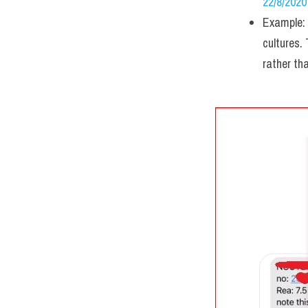
22/8/2020
Example: 
cultures.
rather th