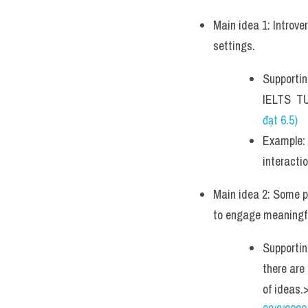
Main idea 1: Introve
settings. 
Supportin
IELTS  T
đạt 6.5)
Example: I
interactio
Main idea 2: Some p
to engage meaningful
Supportin
there are
of ideas.