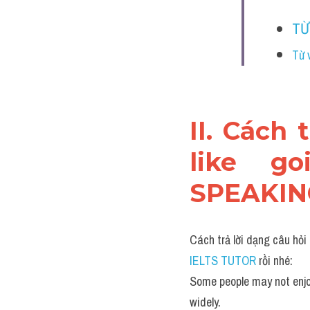
TỪ
Từ 
II. Cách
like go
SPEAKIN
Cách trả lời dạng câu hỏi
IELTS TUTOR 
rồi nhé:
Some people may not enjoy
widely.