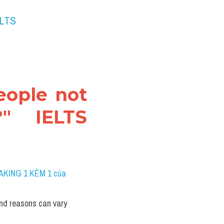
ELTS
ople not 
" IELTS 
AKING 1 KÈM 1 của 
nd reasons can vary 