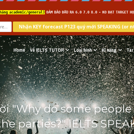
Home
Về IELTS TUTOR
Loại hình
Kĩ năng
Tar
lời "Why do some people n
the parties?" IELTS SPEA