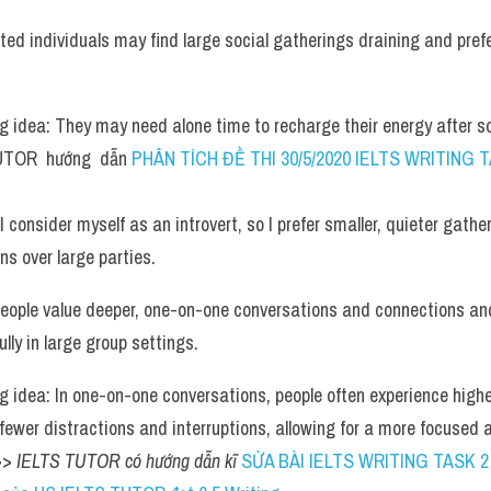
rted individuals may find large social gatherings draining and prefe
g idea: They may need alone time to recharge their energy after soc
UTOR  hướng  dẫn 
PHÂN TÍCH ĐỀ THI 30/5/2020 IELTS WRITING TA
 consider myself as an introvert, so I prefer smaller, quieter gathe
ns over large parties.
eople value deeper, one-on-one conversations and connections and 
ly in large group settings.
g idea: In one-on-one conversations, people often experience higher
 fewer distractions and interruptions, allowing for a more focused
>> 
IELTS TUTOR có hướng dẫn kĩ 
SỬA BÀI IELTS WRITING TASK 2