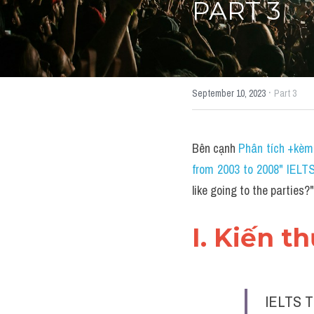
PART 3
·
September 10, 2023
Part 3
Bên cạnh 
Phân tích +kèm 
from 2003 to 2008" IELT
like going to the partie
I. Kiến t
IELTS T