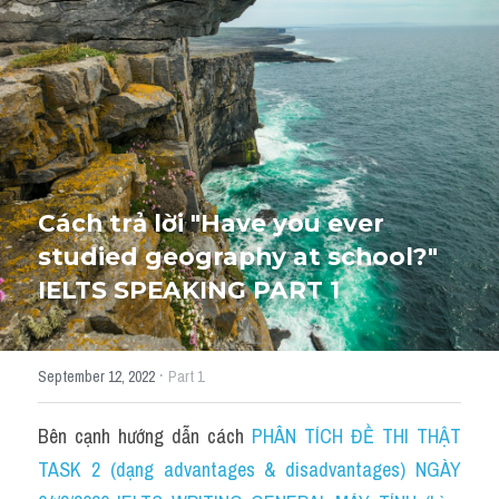
HỌC THỬ
Cách trả lời "Have you ever 
studied geography at school?" 
IELTS SPEAKING PART 1
·
September 12, 2022
Part 1
Bên cạnh hướng dẫn cách 
PHÂN TÍCH ĐỀ THI THẬT 
TASK 2 (dạng advantages & disadvantages) NGÀY 