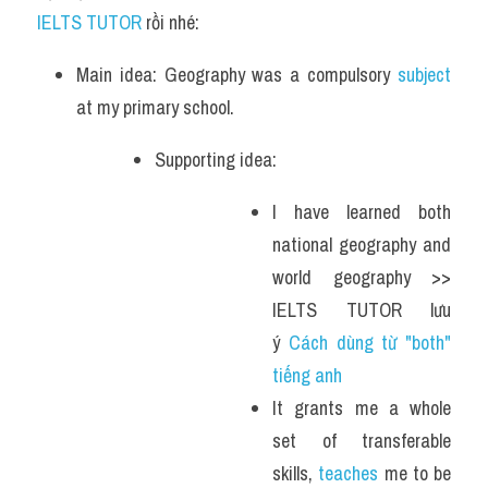
IELTS TUTOR 
rồi nhé:
Main idea: Geography was a compulsory 
subject
at my primary school.
Supporting idea: 
I have learned both 
national geography and 
world geography >> 
IELTS TUTOR lưu 
ý 
Cách dùng từ "both" 
tiếng anh 
It grants me a whole 
set of transferable 
skills, 
teaches
 me to be 