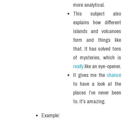
more analytical.
This subject also 
explains how different 
islands and volcanoes 
form and things like 
that. It has solved tons 
of mysteries, which is 
really
 like an eye-opener.
It gives me the 
chance 
to have a look at the 
places I’ve never been 
to. It’s amazing.
Example: 