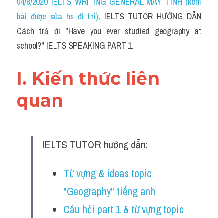
04/8/2020 IELTS WRITING GENERAL MÁY TÍNH (kèm 
bài được sửa hs đi thi)
, IELTS TUTOR HƯỚNG DẪN 
Cách trả lời "Have you ever studied geography at 
school?'' IELTS SPEAKING PART 1.
I. Kiến thức liên 
quan 
IELTS TUTOR hướng dẫn:
Từ vựng & ideas topic 
"Geography" tiếng anh
Câu hỏi part 1 & từ vựng topic 