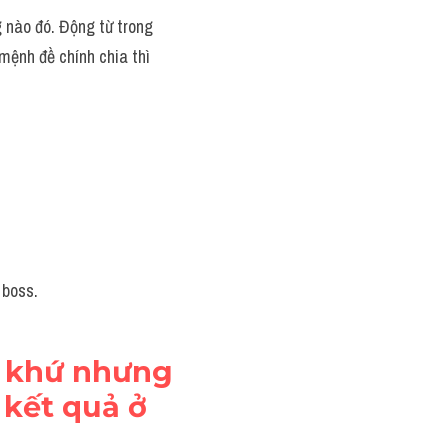
 nào đó. Động từ trong 
mệnh đề chính chia thì 
 boss.
á khứ nhưng 
 kết quả ở 