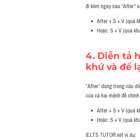
đi kèm ngay sau “After” s
After + S + V (quá k
Hoặc: S + V (quá khứ
4. Diễn tả 
khứ và để l
“After” dùng trong câu di
của cả hai mệnh đề chính 
After + S + V (quá k
Hoặc: S + V (quá khứ
IELTS TUTOR xét ví dụ: