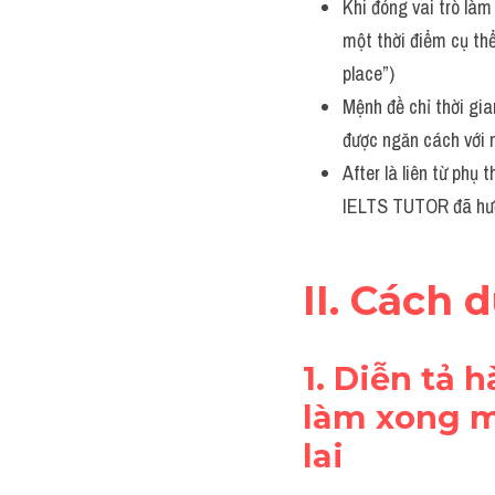
Khi đóng vai trò làm 
một thời điểm cụ thể 
place”)
Mệnh đề chỉ thời gia
được ngăn cách với 
After là liên từ phụ
IELTS TUTOR đã hướ
II. Cách 
1. Diễn tả 
làm xong m
lai