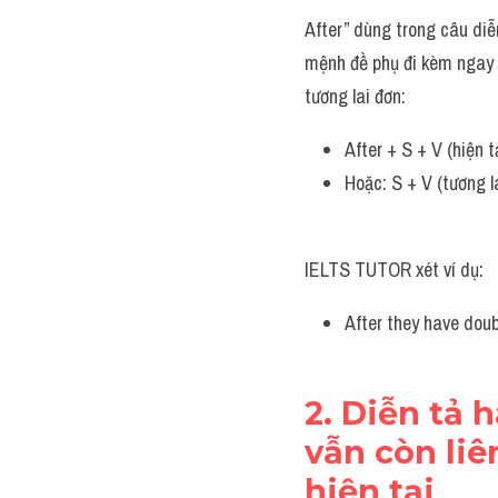
After” dùng trong câu diễ
mệnh đề phụ đi kèm ngay s
tương lai đơn:
After + S + V (hiện t
Hoặc: S + V (tương la
IELTS TUTOR xét ví dụ:
After they have doubl
2. Diễn tả 
vẫn còn liê
hiện tại