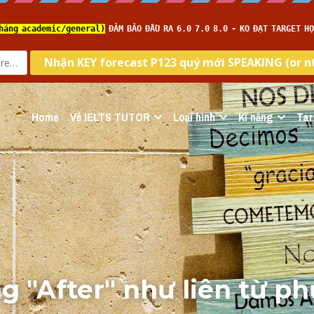
Home
Về IELTS TUTOR
Loại hình
Kĩ năng
Tar
 "After" như liên từ ph