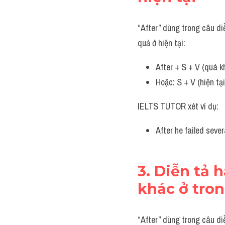
“After” dùng trong câu diễ
quả ở hiện tại:
After + S + V (quá kh
Hoặc: S + V (hiện tại
IELTS TUTOR xét ví dụ:
After he failed sever
3. Diễn tả 
khác ở tro
“After” dùng trong câu di