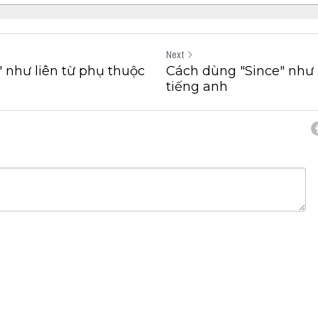
Next
 như liên từ phụ thuộc
Cách dùng "Since" như 
tiếng anh
cel