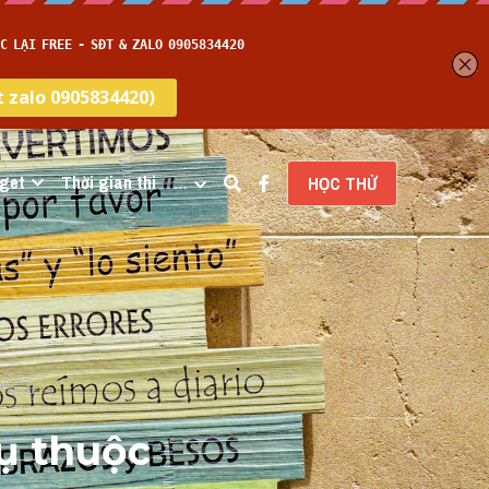
get
Thời gian thi
…
HỌC THỬ
ụ thuộc 