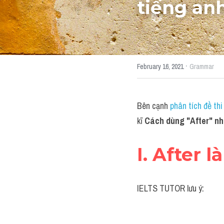
tiếng an
·
February 16, 2021
Grammar
Bên cạnh 
phân tích đề t
kĩ 
Cách dùng "After" như
I. After 
IELTS TUTOR lưu ý: