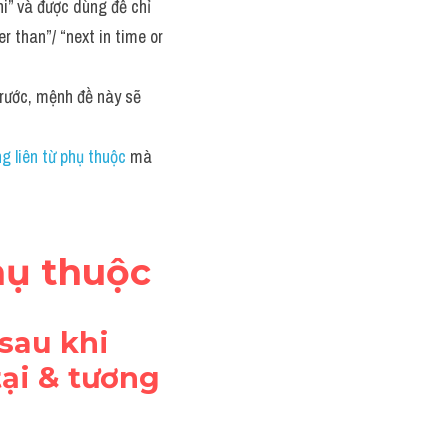
hi” và được dùng để chỉ 
 than”/ “next in time or 
rước, mệnh đề này sẽ 
g liên từ phụ thuộc
 mà 
phụ thuộc
sau khi 
ại & tương 