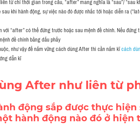
liên từ chỉ thời gian trong câu, “after” mang nghĩa là “sau”/ “sau k
sau khi hành động, sự việc nào đó được nhắc tới hoặc diễn ra (“later
n với “after” có thể đứng trước hoặc sau mệnh đề chính. Nếu đứng t
mệnh đề chính bằng dấu phẩy
 thuộc, như vậy để nắm vững cách dùng After thì cần nắm kĩ 
cách dùn
ng dẫn kĩ
dùng After như liên từ 
hành động sắp được thực hiện 
ột hành động nào đó ở hiện t