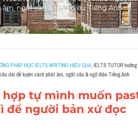
t âm, ngắt câu & ngữ điệu Tiếng Anh
ƠNG PHÁP HỌC IELTS WRITING HIỆU QUẢ
, IELTS TUTOR hướng 
câu dài để luyện cách phát âm, ngắt câu & ngữ điệu Tiếng Anh
g hợp tự mình muốn past
ì để người bản xứ đọc 