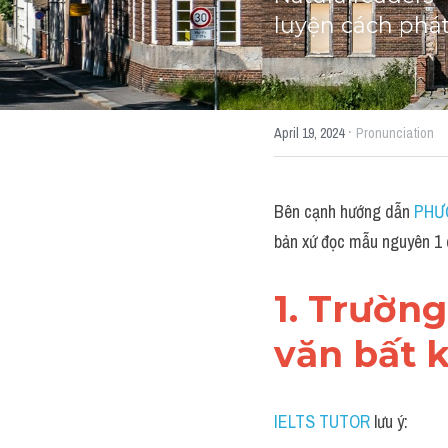
luyện cách phá
·
April 19, 2024
Pronunciation
Bên cạnh hướng dẫn 
PHƯ
bản xứ đọc mẫu nguyên 1 
1. Trườn
văn bất k
IELTS TUTOR
 lưu ý: