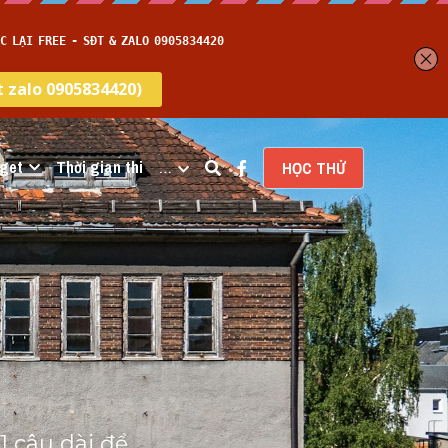
get
Thời gian thi
…
HỌC THỬ
 câu dài để 