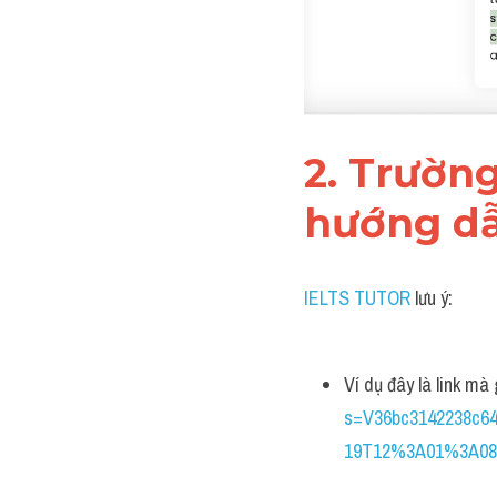
2. Trường
hướng dẫ
IELTS TUTOR
 lưu ý:
Ví dụ đây là link mà
s=V36bc3142238c64
19T12%3A01%3A08.