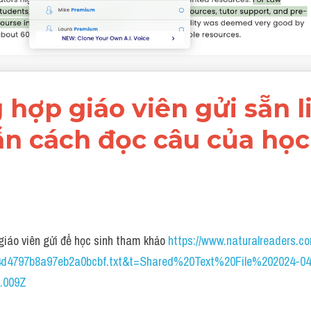
 hợp giáo viên gửi sẵn li
n cách đọc câu của học 
 giáo viên gửi để học sinh tham khảo 
https://www.naturalreaders.co
d4797b8a97eb2a0bcbf.txt&t=Shared%20Text%20File%202024-04
009Z 