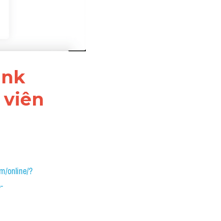
nk 
viên 
m/online/?
-