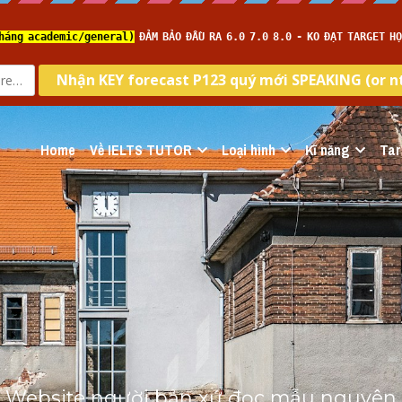
Home
Về IELTS TUTOR
Loại hình
Kĩ năng
Tar
- Website người bản xứ đọc mẫu nguyên 1