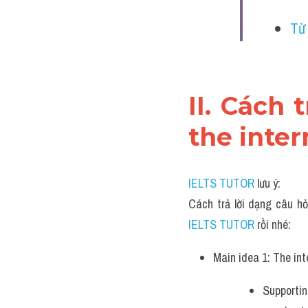
Từ
II. Cách 
the inter
IELTS TUTOR
 lưu ý:
Cách trả lời dạng câu hỏ
IELTS TUTOR 
rồi nhé:
Main idea 1: The int
Supportin