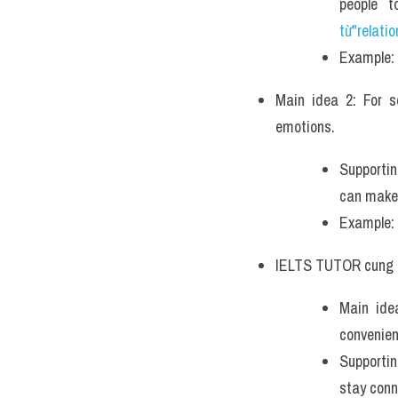
people t
từ"relati
Example: 
Main idea 2: For s
emotions. 
Supportin
can make i
Example: 
IELTS TUTOR cung c
Main idea
convenien
Supportin
stay conn