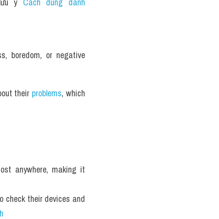
lưu ý 
Cách dùng danh 
s, boredom, or negative 
out their
 problems
, which 
st anywhere, making it 
to check their devices and 
h