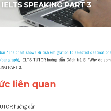
" IELTS SPEAKING PART 3
bài "The chart shows British Emigration to selected destination
bar graph)
,
 IELTS TUTOR hướng dẫn Cách trả lời "Why do some p
KING PART 3.
hức liên quan 
UTOR hướng dẫn: