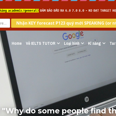
Home
Về IELTS TUTOR
Loại hình
Kĩ năng
Tar
i "Why do some people find th