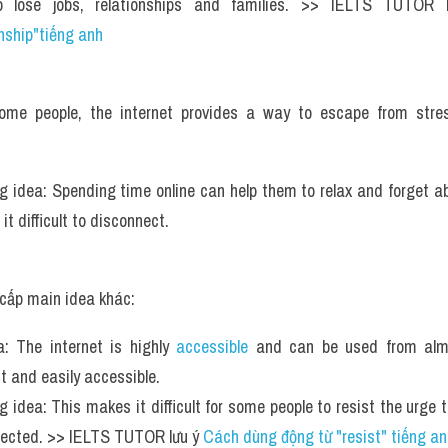
o lose jobs, relationships and families. >> IELTS TUTOR 
onship"tiếng anh 
ome people, the internet provides a way to escape from stres
g idea: Spending time online can help them to relax and forget ab
t difficult to disconnect.
ấp main idea khác:
: The internet is highly 
accessible
 and can be used from almo
t and easily accessible. 
g idea: This makes it difficult for some people to resist the urge 
ected. >> IELTS TUTOR lưu ý 
Cách dùng động từ "resist" tiếng an