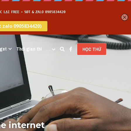
get
Thời gian thi
…
HỌC THỬ
e internet 