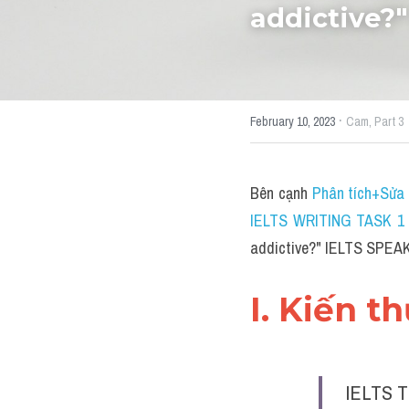
addictive?
·
February 10, 2023
Cam,
Part 3
Bên cạnh 
Phân tích+Sửa 
IELTS WRITING TASK 1 (
addictive?" IELTS SPEA
I. Kiến t
IELTS T