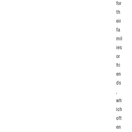
for 
th
eir 
fa
mil
ies 
or 
fri
en
ds
, 
wh
ich 
oft
en 