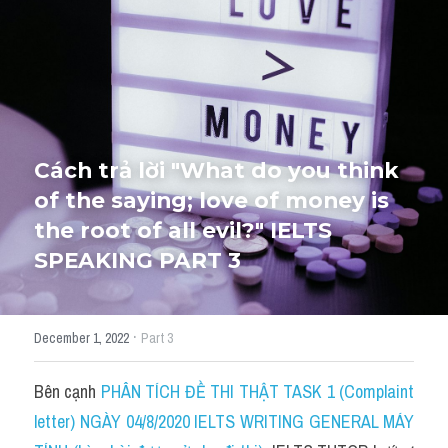
HỌC THỬ
Cách trả lời "What do you think 
of the saying; love of money is 
the root of all evil?" IELTS 
SPEAKING PART 3
·
December 1, 2022
Part 3
Bên cạnh 
PHÂN TÍCH ĐỀ THI THẬT TASK 1 (Complaint 
letter) NGÀY 04/8/2020 IELTS WRITING GENERAL MÁY 