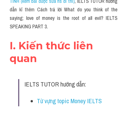
TÍNH (kèm bài được sửa hs đi thi)
, IELTS TUTOR hướng 
dẫn 
kĩ thêm 
Cách trả lời What do you think of the 
saying; love of money is the root of all evil? IELTS 
SPEAKING PART 3.
I. Kiến thức liên 
quan
IELTS TUTOR hướng dẫn:
Từ vựng topic Money IELTS