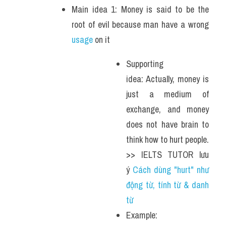
Main idea 1: Money is said to be the 
root of evil because man have a wrong 
usage 
on it
Supporting 
idea: Actually, money is 
just a medium of 
exchange, and money 
does not have brain to 
think how to hurt people. 
>> IELTS TUTOR lưu 
ý 
Cách dùng "hurt" như 
động từ, tính từ & danh 
từ
Example: 