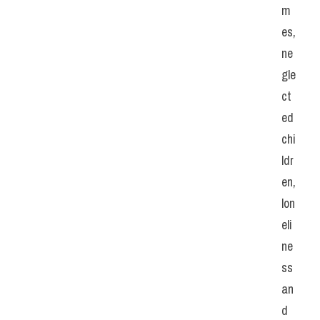
m
es, 
ne
gle
ct
ed 
chi
ldr
en, 
lon
eli
ne
ss 
an
d 