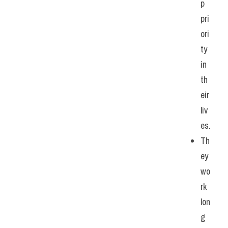
p 
pri
ori
ty 
in 
th
eir 
liv
es.
Th
ey 
wo
rk 
lon
g 