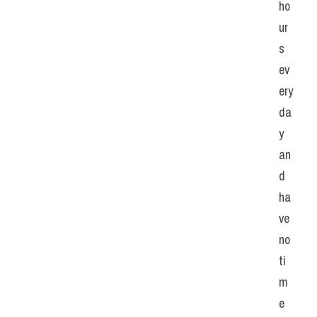
ho
ur
s 
ev
ery 
da
y 
an
d 
ha
ve 
no 
ti
m
e 