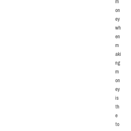
m
on
ey 
wh
en 
m
aki
ng 
m
on
ey 
is 
th
e 
to