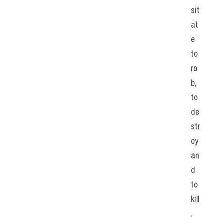
sit
at
e 
to 
ro
b, 
to 
de
str
oy 
an
d 
to 
kill
.