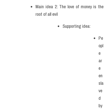
Main idea 2: The love of money is the 
root of all evil 
Supporting idea: 
Pe
opl
e 
ar
e 
en
sla
ve
d 
by 