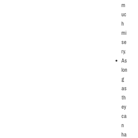
m
uc
h 
mi
se
ry.
As 
lon
g 
as 
th
ey 
ca
n 
ha