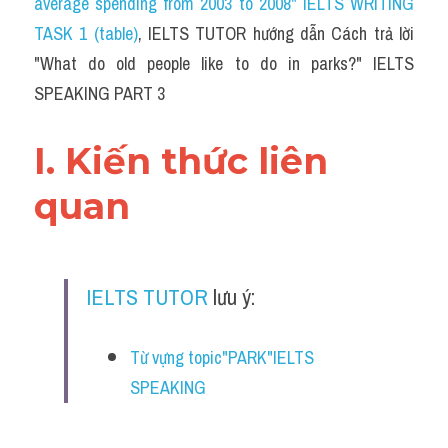
average spending from 2003 to 2008" IELTS WRITING 
TASK 1 (table)
, IELTS TUTOR hướng dẫn Cách trả lời 
"What do old people like to do in parks?" IELTS 
SPEAKING PART 3
I. Kiến thức liên 
quan 
IELTS TUTOR
 lưu ý:
Từ vựng topic"PARK"IELTS 
SPEAKING