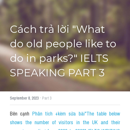
HỌC THỬ
Cách trả lời "What 
do old people like to 
do in parks?" IELTS 
SPEAKING PART 3
·
September 8, 2023
Part 3
Bên cạnh 
Phân tích +kèm sửa bài"The table below 
shows the number of visitors in the UK and their 