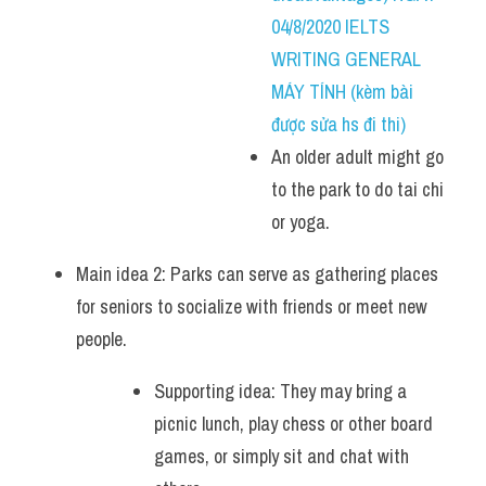
04/8/2020 IELTS 
WRITING GENERAL 
MÁY TÍNH (kèm bài 
được sửa hs đi thi)
An older adult might go 
to the park to do tai chi 
or yoga.
Main idea 2: Parks can serve as gathering places 
for seniors to socialize with friends or meet new 
people. 
Supporting idea: They may bring a 
picnic lunch, play chess or other board 
games, or simply sit and chat with 