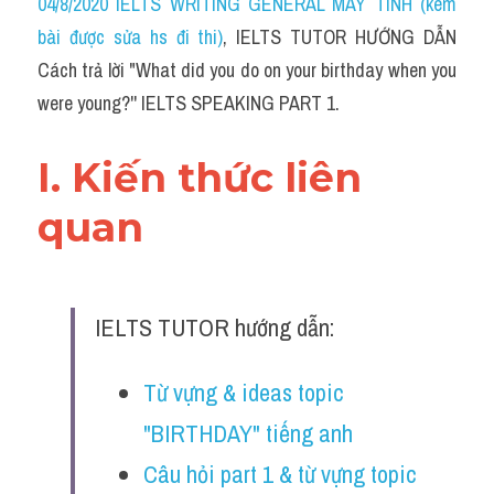
04/8/2020 IELTS WRITING GENERAL MÁY TÍNH (kèm 
bài được sửa hs đi thi)
, IELTS TUTOR HƯỚNG DẪN 
Cách trả lời "What did you do on your birthday when you 
were young?'' IELTS SPEAKING PART 1.
I. Kiến thức liên 
quan 
IELTS TUTOR hướng dẫn:
Từ vựng & ideas topic 
"BIRTHDAY" tiếng anh
Câu hỏi part 1 & từ vựng topic 