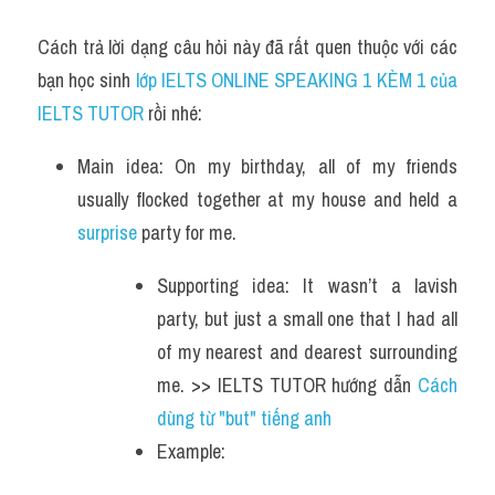
Cách trả lời dạng câu hỏi này đã rất quen thuộc với các 
bạn học sinh
 lớp IELTS ONLINE SPEAKING 1 KÈM 1 của 
IELTS TUTOR 
rồi nhé:
Main idea: On my birthday, all of my friends 
usually flocked together at my house and held a 
surprise
 party for me.
Supporting idea: It wasn’t a lavish 
party, but just a small one that I had all 
of my nearest and dearest surrounding 
me. >> IELTS TUTOR hướng dẫn 
Cách 
dùng từ "but" tiếng anh 
Example: 