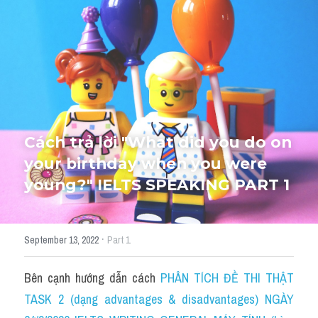
HỌC THỬ
Cách trả lời "What did you do on 
your birthday when you were 
young?" IELTS SPEAKING PART 1
·
September 13, 2022
Part 1
Bên cạnh hướng dẫn cách 
PHÂN TÍCH ĐỀ THI THẬT 
TASK 2 (dạng advantages & disadvantages) NGÀY 