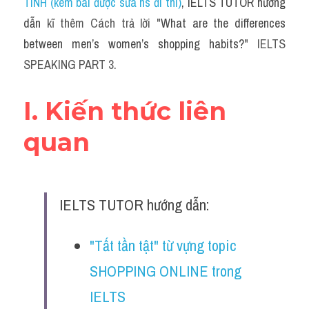
TÍNH (kèm bài được sửa hs đi thi)
, IELTS TUTOR hướng 
dẫn 
kĩ thêm Cách trả lời "
What are the differences 
between men’s women’s shopping habits?
" IELTS 
SPEAKING PART 3.
I. Kiến thức liên 
quan
IELTS TUTOR hướng dẫn:
"Tất tần tật" từ vựng topic 
SHOPPING ONLINE trong 
IELTS