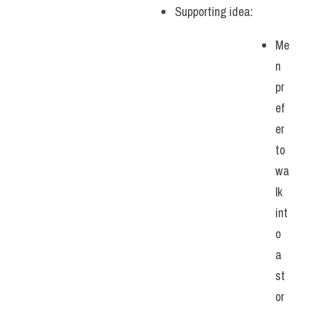
Supporting idea: 
Me
n 
pr
ef
er 
to 
wa
lk 
int
o 
a 
st
or