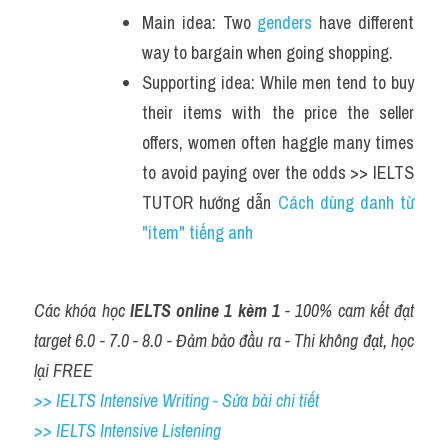
Main idea: Two 
genders
 have different 
way to bargain when going shopping. 
Supporting idea: While men tend to buy 
their items with the price the seller 
offers, women often haggle many times 
to avoid paying over the odds >> IELTS 
TUTOR hướng dẫn 
Cách dùng danh từ 
"item" tiếng anh 
Các khóa học 
IELTS online 1 kèm 1
 - 100% cam kết đạt 
target 6.0 - 7.0 - 8.0 - Đảm bảo đầu ra - Thi không đạt, học 
lại FREE
>> IELTS Intensive Writing - Sửa bài chi tiết
>> IELTS Intensive Listening