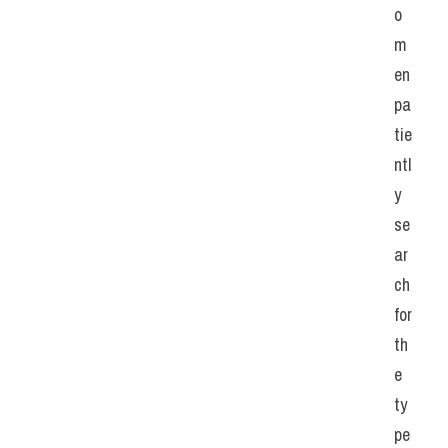
o
m
en 
pa
tie
ntl
y 
se
ar
ch 
for 
th
e 
ty
pe 