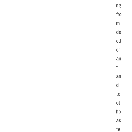
ng 
fro
m 
de
od
or
an
t 
an
d 
to
ot
hp
as
te 