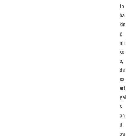
to 
ba
kin
g 
mi
xe
s, 
de
ss
ert 
gel
s 
an
d 
syr