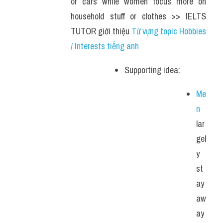
or cars while women focus more on 
household stuff or clothes >> IELTS 
TUTOR giới thiệu 
Từ vựng topic Hobbies 
/ Interests tiếng anh 
Supporting idea:
Me
n
lar
gel
y 
st
ay 
aw
ay 