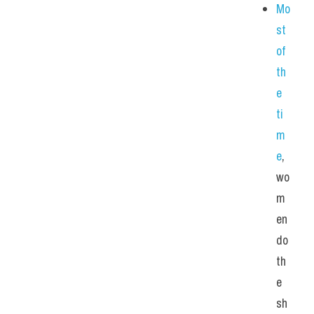
Mo
st 
of 
th
e 
ti
m
e
, 
wo
m
en 
do 
th
e 
sh