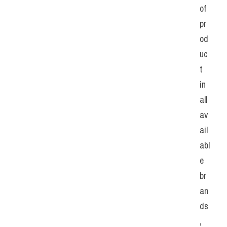
of 
pr
od
uc
t 
in 
all 
av
ail
abl
e 
br
an
ds
, 