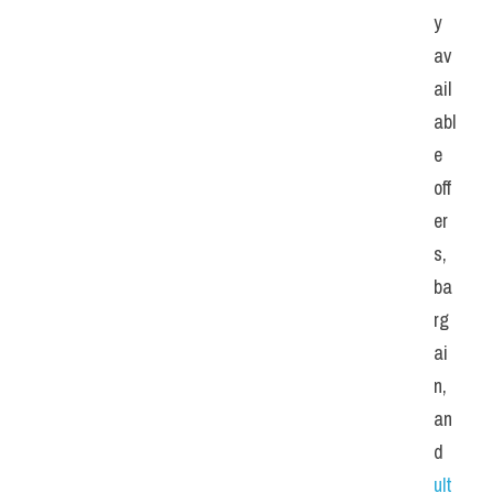
y 
av
ail
abl
e 
off
er
s, 
ba
rg
ai
n, 
an
d 
ult