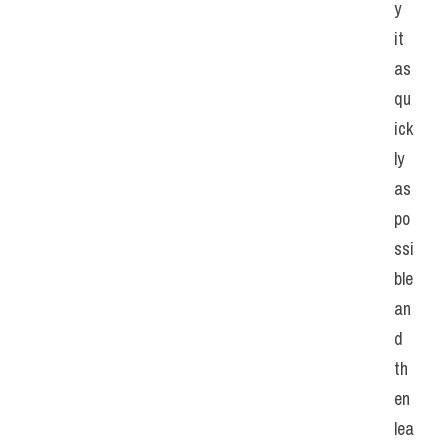
y 
it 
as 
qu
ick
ly 
as 
po
ssi
ble 
an
d 
th
en 
lea