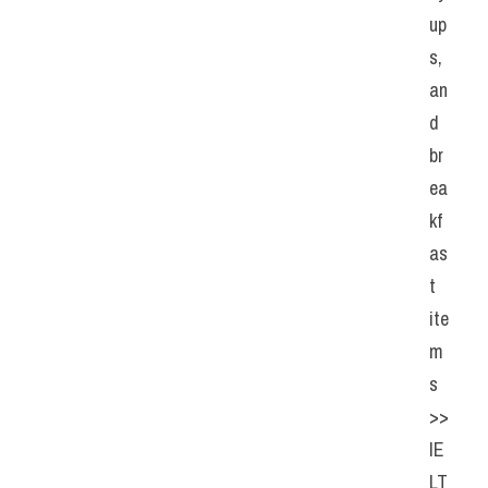
up
s, 
an
d 
br
ea
kf
as
t 
ite
m
s 
>> 
IE
LT