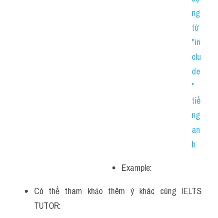
ng 
từ 
"in
clu
de
" 
tiế
ng 
an
h
Example: 
Có thể tham khảo thêm ý khác cùng IELTS 
TUTOR: 