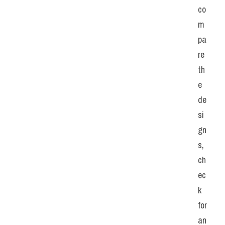
co
m
pa
re 
th
e 
de
si
gn
s, 
ch
ec
k 
for 
an