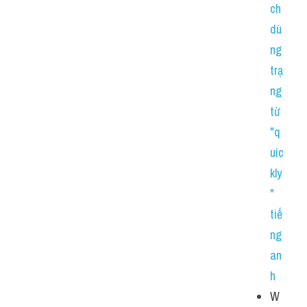
ch 
dù
ng 
trạ
ng 
từ 
"q
uic
kly
" 
tiế
ng 
an
h 
W