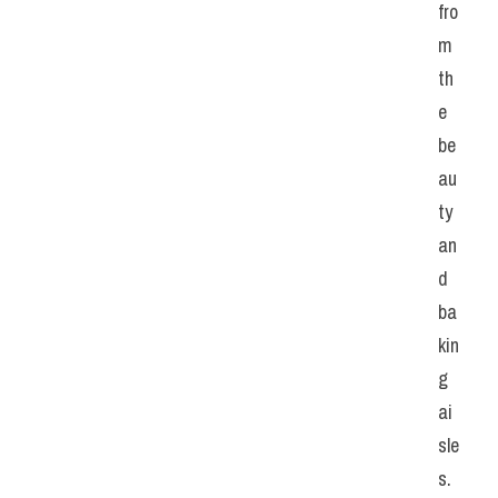
fro
m 
th
e 
be
au
ty 
an
d 
ba
kin
g 
ai
sle
s.