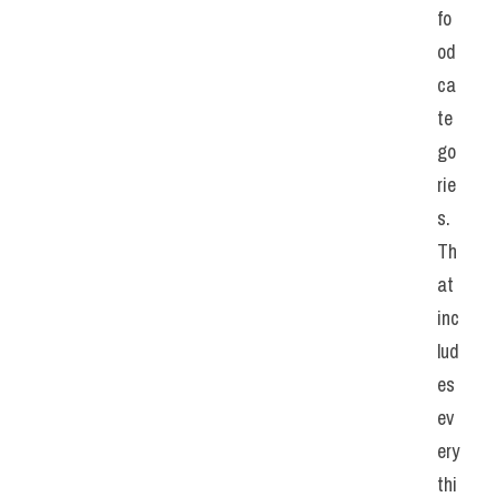
fo
od 
ca
te
go
rie
s. 
Th
at 
inc
lud
es 
ev
ery
thi