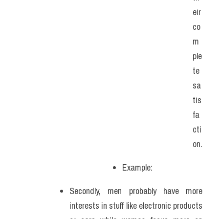
eir 
co
m
ple
te 
sa
tis
fa
cti
on.
Example: 
Secondly, men probably have more 
interests in stuff like electronic products 