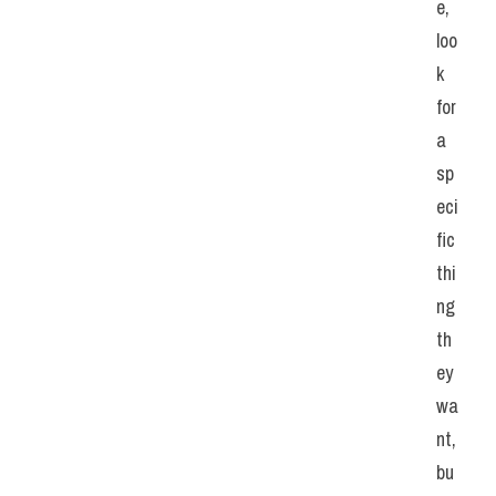
e, 
loo
k 
for 
a 
sp
eci
fic 
thi
ng 
th
ey 
wa
nt, 
bu