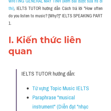
WRITING GENERAL MÁY TÍNH (kèm bài được sửa hs đi 
thi)
, IELTS TUTOR hướng dẫn Cách trả lời "How often 
do you listen to music? [Why?]" IELTS SPEAKING PART 
1.
I. Kiến thức liên 
quan 
IELTS TUTOR hướng dẫn:
Từ vựng Topic Music IELTS 
Paraphrase "musical 
instrument" (Diễn đạt "nhạc 