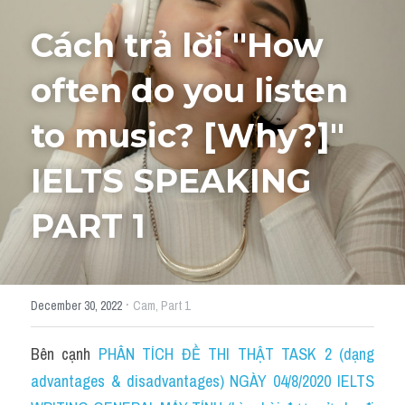
Cách trả lời "How 
HỌC THỬ
often do you listen 
to music? [Why?]" 
IELTS SPEAKING 
PART 1
·
December 30, 2022
Cam,
Part 1
Bên cạnh 
PHÂN TÍCH ĐỀ THI THẬT TASK 2 (dạng 
advantages & disadvantages) NGÀY 04/8/2020 IELTS 