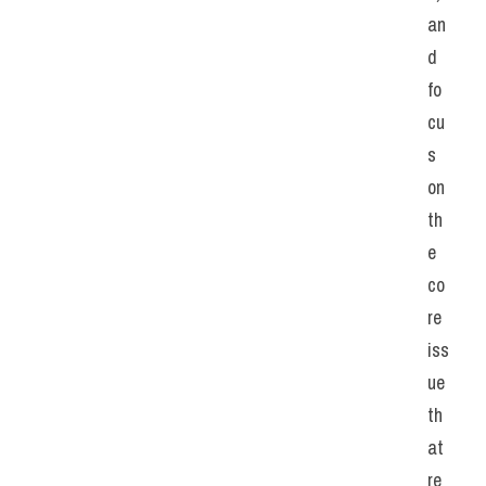
an
d 
fo
cu
s 
on 
th
e 
co
re 
iss
ue 
th
at 
re