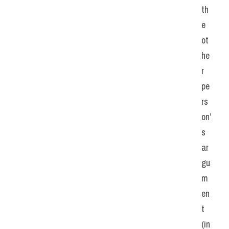
th
e 
ot
he
r 
pe
rs
on’
s 
ar
gu
m
en
t 
(in