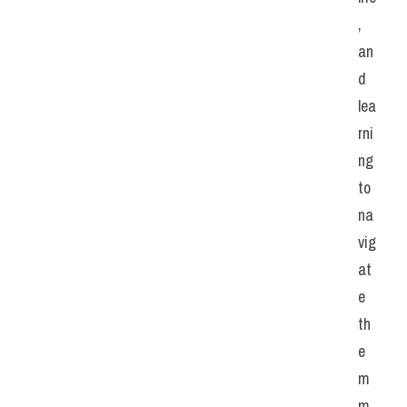
, 
an
d 
lea
rni
ng 
to 
na
vig
at
e 
th
e
m 
m