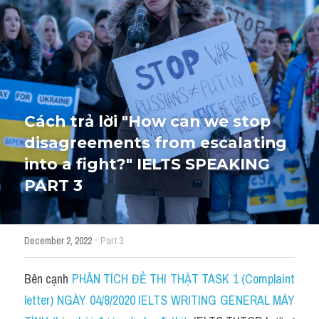
HỌC THỬ
Cách trả lời "How can we stop 
disagreements from escalating 
into a fight?" IELTS SPEAKING 
PART 3
·
December 2, 2022
Part 3
Bên cạnh 
PHÂN TÍCH ĐỀ THI THẬT TASK 1 (Complaint 
letter) NGÀY 04/8/2020 IELTS WRITING GENERAL MÁY 