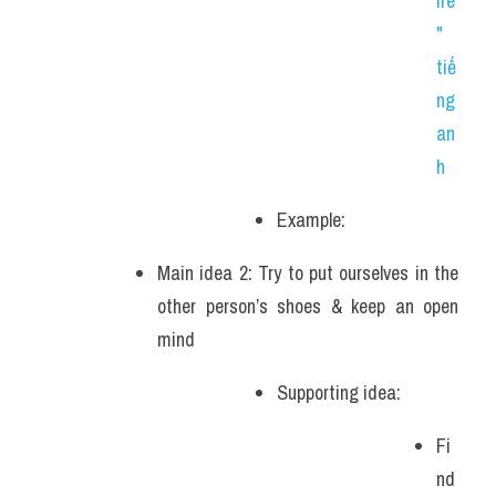
ire
" 
tiế
ng 
an
h
Example: 
Main idea 2: Try to put ourselves in the 
other person’s shoes & keep an open 
mind
Supporting idea: 
Fi
nd