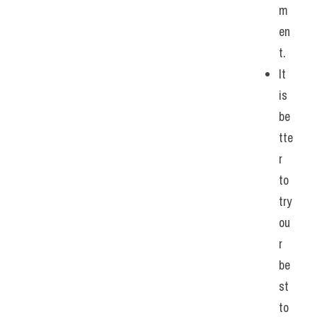
m
en
t.
It 
is 
be
tte
r 
to 
try 
ou
r 
be
st 
to 