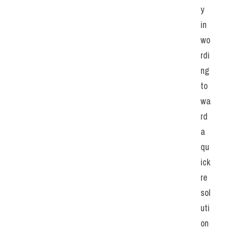
y 
in 
wo
rdi
ng 
to
wa
rd 
a 
qu
ick 
re
sol
uti
on 