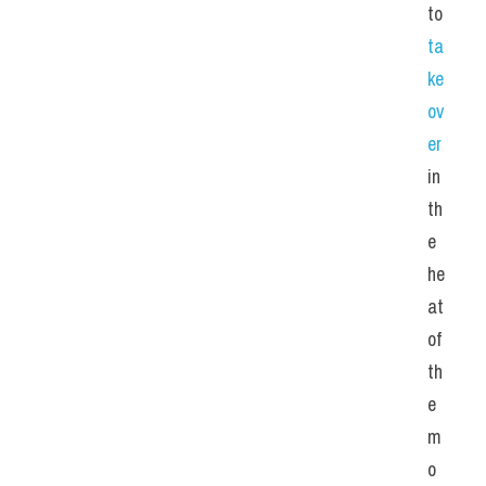
to
ta
ke 
ov
er
in 
th
e 
he
at 
of 
th
e 
m
o