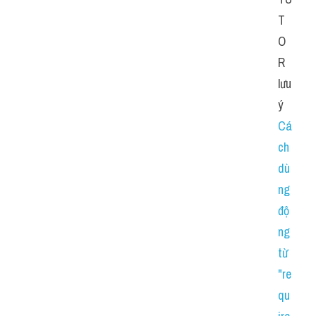
T
O
R 
lưu 
ý 
Cá
ch 
dù
ng 
độ
ng 
từ 
"re
qu