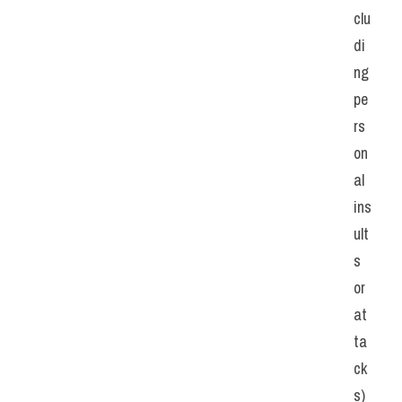
clu
di
ng 
pe
rs
on
al 
ins
ult
s 
or 
at
ta
ck
s) 