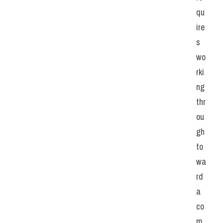
qu
ire
s 
wo
rki
ng 
thr
ou
gh 
to
wa
rd 
a 
co
m