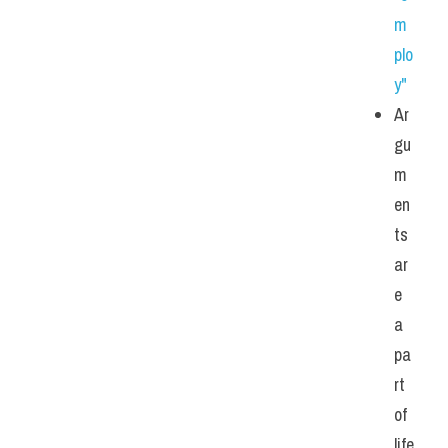
m
plo
y"
Ar
gu
m
en
ts 
ar
e 
a 
pa
rt 
of 
life