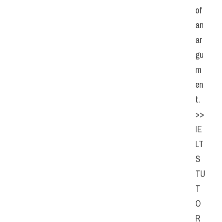
of 
an 
ar
gu
m
en
t. 
>> 
IE
LT
S 
TU
T
O
R 