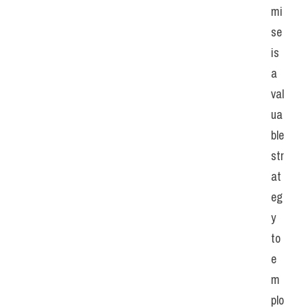
mi
se 
is 
a 
val
ua
ble 
str
at
eg
y 
to 
e
m
plo