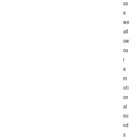
us
e 
we 
all
ow 
ou
r 
e
m
oti
on
al 
mi
nd
s 