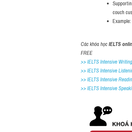
Supportin
couch cu
Example: 
Các khóa học 
IELTS onli
FREE
>> IELTS Intensive Writing 
>> IELTS Intensive Listeni
>> IELTS Intensive Readi
>> IELTS 
Intensive Speak