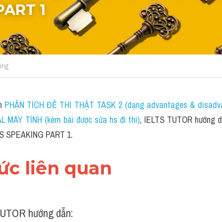
PART 1
ing
h 
PHÂN TÍCH ĐỀ THI THẬT TASK 2 (dạng advantages & disadva
MÁY TÍNH (kèm bài được sửa hs đi thi)
, IELTS TUTOR hướng dẫ
ELTS SPEAKING PART 1.
hức liên quan 
UTOR hướng dẫn: