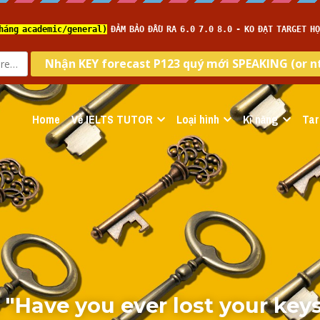
Home
Về IELTS TUTOR
Loại hình
Kĩ năng
Tar
i "Have you ever lost your keys