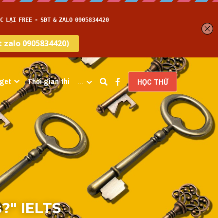
get
Thời gian thi
…
HỌC THỬ
?" IELTS 