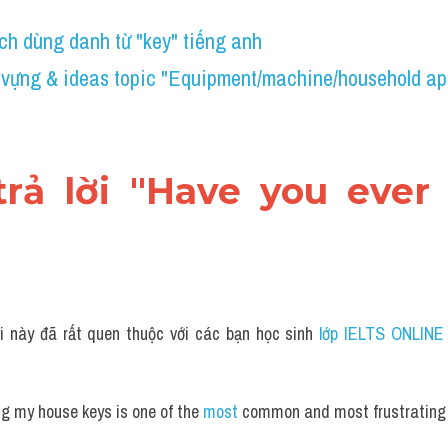
h dùng danh từ "key" tiếng anh 
 vựng & ideas topic "Equipment/machine/household ap
trả lời "Have you ever 
i này đã rất quen thuộc với các bạn học sinh
 lớp IELTS ONLINE
ng my house keys is one of the 
most
 common and most frustrating