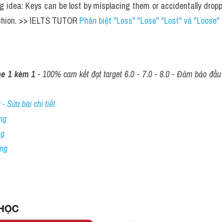
g idea: Keys can be lost by misplacing them or accidentally dropp
shion. >> IELTS TUTOR 
Phân biệt "Loss" "Lose" "Lost" và "Loose"
ne 1 kèm 1
 - 100% cam kết đạt target 6.0 - 7.0 - 8.0 - Đảm bảo đầu r
- Sửa bài chi tiết
ng
ng
ing