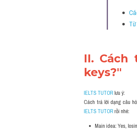
Các
Từ
II. Cách 
keys?"
IELTS TUTOR
 lưu ý:
Cách trả lời dạng câu hỏ
IELTS TUTOR 
rồi nhé:
Main idea: Yes, losi