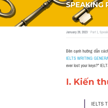
SPEAKING 
·
January 26, 2023
Part 1,
Speak
Bên cạnh hướng dẫn các
IELTS WRITING GENERAL 
ever lost your keys?" I
I. Kiến t
IELTS T