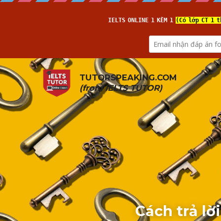
TUTORSPEAKING.COM
(from 
IELTS TUTOR
)
Cách trả lờ