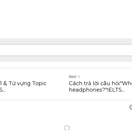
Next
t 1 & Từ vựng Topic
Cách trả lời câu hỏi"W
..
headphones?"IELTS...