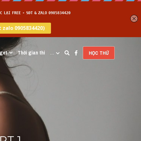
get
Thời gian thi
…
HỌC THỬ