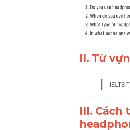
Do you use headpho
When do you use he
What type of headph
In what occasions w
II. Từ vự
IELTS T
III. Cách 
headpho