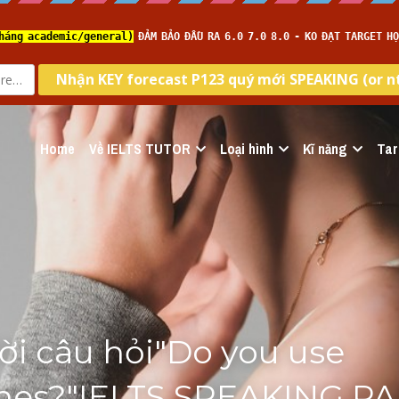
Home
Về IELTS TUTOR
Loại hình
Kĩ năng
Tar
lời câu hỏi"Do you use 