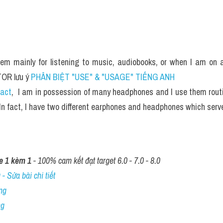
hem mainly for listening to music, audiobooks, or when I am on a
OR lưu ý 
PHÂN BIỆT "USE" & "USAGE" TIẾNG ANH
fact
,  I am in possession of many headphones and I use them routin
In fact, I have two different earphones and headphones which serve
e 1 kèm 1
 - 100% cam kết đạt target 6.0 - 7.0 - 8.0
- Sửa bài chi tiết
ng
ng