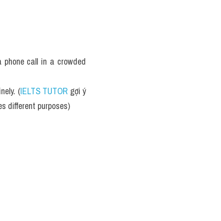
 phone call in a crowded 
ely. (
IELTS TUTOR
 gợi ý 
s different purposes)