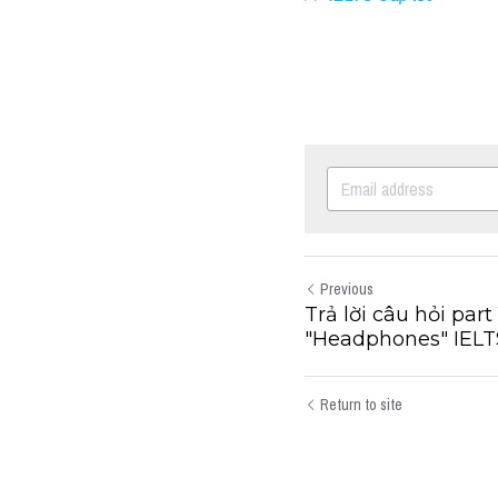
>> IELTS Cấp tốc
Previous
Trả lời câu hỏi par
"Headphones" IELTS.
Return to site