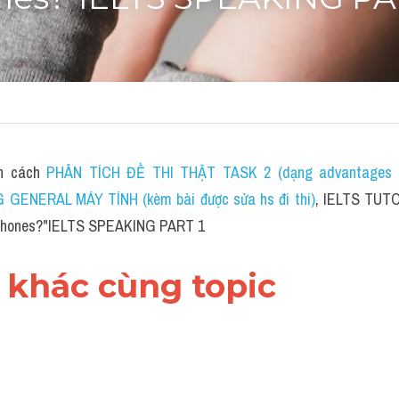
es?"IELTS SPEAKING PA
n cách 
PHÂN TÍCH ĐỀ THI THẬT TASK 2 (dạng advantages &
G GENERAL MÁY TÍNH (kèm bài được sửa hs đi thi)
, IELTS TUTOR
dphones?"IELTS SPEAKING PART 1
i khác cùng topic 