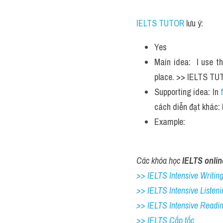
IELTS TUTOR
 lưu ý:
Yes
Main idea:  I use t
place. >> IELTS TUT
Supporting idea: In 
cách diễn đạt khác: 
Example: 
Các khóa học 
IELTS onlin
>> IELTS Intensive Writing 
>> IELTS Intensive Listeni
>> IELTS Intensive Readi