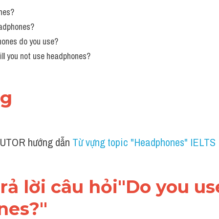
nes? 
adphones? 
ones do you use? 
ill you not use headphones?
ng
UTOR hướng dẫn 
Từ vựng topic "Headphones" IELTS
trả lời câu hỏi"Do you use
nes?"