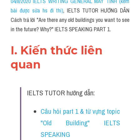
04/8/2020 IELTS WRITING GENERAL MÁY TÍNH (kèm 
bài được sửa hs đi thi)
, IELTS TUTOR HƯỚNG DẪN 
Cách trả lời "Are there any old buildings you want to see 
in the future? Why?" IELTS SPEAKING PART 1.
I. Kiến thức liên 
quan 
IELTS TUTOR hướng dẫn:
Câu hỏi part 1 & từ vựng topic 
"Old Building" IELTS 
SPEAKING