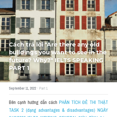
HỌC THỬ
Cách trả lời "Are there any old 
buildings you want to see in the 
future? Why?" IELTS SPEAKING 
PART 1
·
September 11, 2022
Part 1
Bên cạnh hướng dẫn cách 
PHÂN TÍCH ĐỀ THI THẬT 
TASK 2 (dạng advantages & disadvantages) NGÀY 