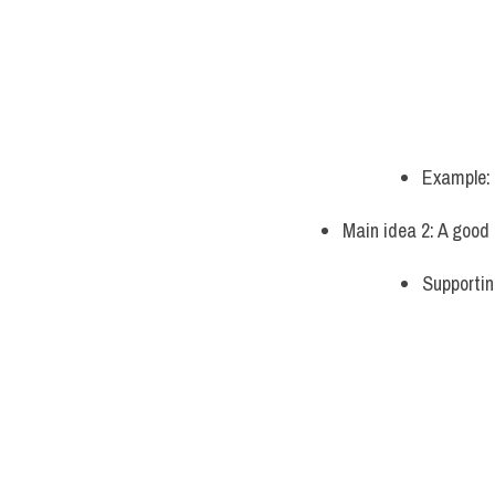
Example: 
Main idea 2: A good 
Supportin