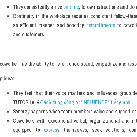
They consistently arrive 
on time
, follow instructions and don
Continuity in the workplace requires consistent follow-thro
an efficient manner, and honoring 
commitments
 to cowork
and customers.
coworker has the ability to listen, understand, empathize and resp
g idea: 
They feel that their voice matters and influences group d
TUTOR lưu ý 
Cách dùng động từ "INFLUENCE" tiếng anh
Synergy happens when team members value and support one
Coworkers with exceptional verbal, organizational and inte
equipped to 
express
 themselves, seek solutions, co