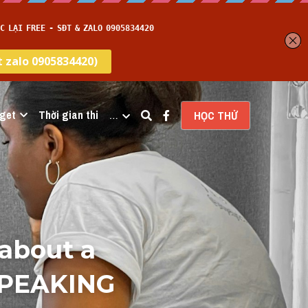
get
Thời gian thi
…
HỌC THỬ
about a 
SPEAKING 