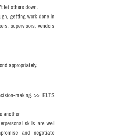
’t let others down. 
ugh, getting work done in 
ers, supervisors, vendors 
ond appropriately.
ecision-making. >> IELTS 
 another.
rpersonal skills are well 
mpromise and negotiate 