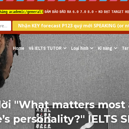
Home
Về IELTS TUTOR
Loại hình
Kĩ năng
Tar
lời "What matters most 
’s personality?" IELTS 