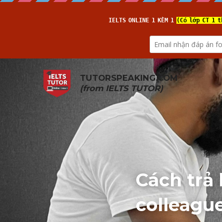
TUTORSPEAKING.COM
(from 
IELTS TUTOR
)
Cách trả 
colleague