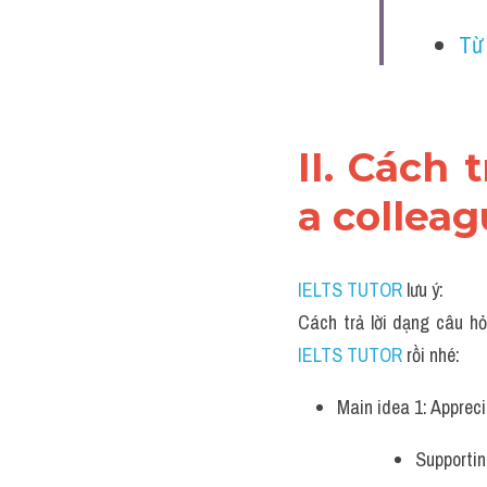
Từ
II. Cách 
a colleag
IELTS TUTOR
 lưu ý:
Cách trả lời dạng câu hỏ
IELTS TUTOR 
rồi nhé:
Main idea 1: Appreci
Supportin