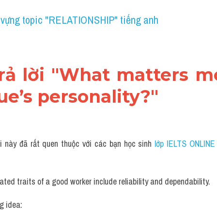
 vựng topic "RELATIONSHIP" tiếng anh
trả lời "What matters m
ue’s personality?"
i này đã rất quen thuộc với các bạn học sinh
 lớp IELTS ONLINE
ated traits of a good worker include reliability and dependability.
g idea: 