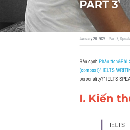
PART 3
·
January 26, 2023
Part 3,
Speak
Bên cạnh 
Phân tích&Bài S
(compost)" IELTS WRIT
personality?
" IELTS SPE
I. Kiến t
IELTS T