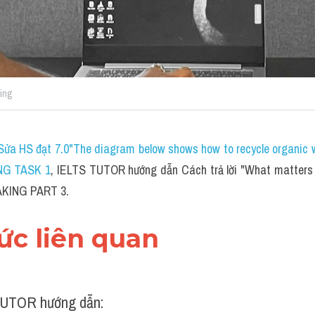
ing
ửa HS đạt 7.0"The diagram below shows how to recycle organic was
ING TASK 1
,
 IELTS TUTOR hướng dẫn Cách trả lời "
What matters 
AKING PART 3.
hức liên quan 
UTOR hướng dẫn: