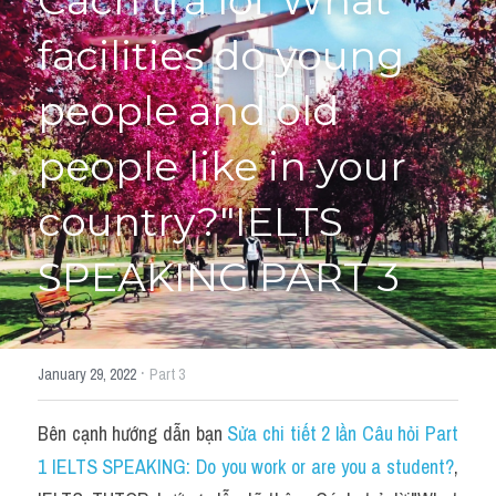
Cách trả lời"What 
facilities do young 
HỌC THỬ
people and old 
people like in your 
country?"IELTS 
SPEAKING PART 3
·
January 29, 2022
Part 3
Bên cạnh hướng dẫn bạn 
Sửa chi tiết 2 lần Câu hỏi Part 
1 IELTS SPEAKING: Do you work or are you a student?
, 