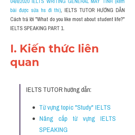
04/8/2020 IELTS WRITING GENERAL MÁY TÍNH (kèm 
bài được sửa hs đi thi)
, IELTS TUTOR HƯỚNG DẪN 
Cách trả lời "What do you like most about student life?" 
IELTS SPEAKING PART 1.
I. Kiến thức liên 
quan 
IELTS TUTOR hướng dẫn:
Từ vựng topic "Study" IELTS
Nâng cấp từ vựng IELTS 
SPEAKING