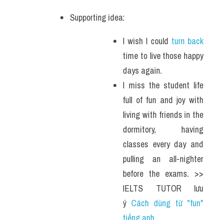
Supporting idea:
I wish I could 
turn back 
time to live those happy 
days again.
I miss the student life 
full of fun and joy with 
living with friends in the 
dormitory, having 
classes every day and 
pulling an all-nighter 
before the exams. >> 
IELTS TUTOR lưu 
ý 
Cách dùng từ "fun" 
tiếng anh