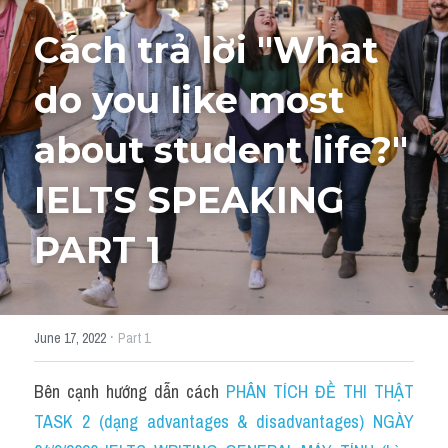
Cách trả lời "What 
HỌC THỬ
do you like most 
about student life?" 
IELTS SPEAKING 
PART 1
·
June 17, 2022
Part 1
Bên cạnh hướng dẫn cách 
PHÂN TÍCH ĐỀ THI THẬT 
TASK 2 (dạng advantages & disadvantages) NGÀY 