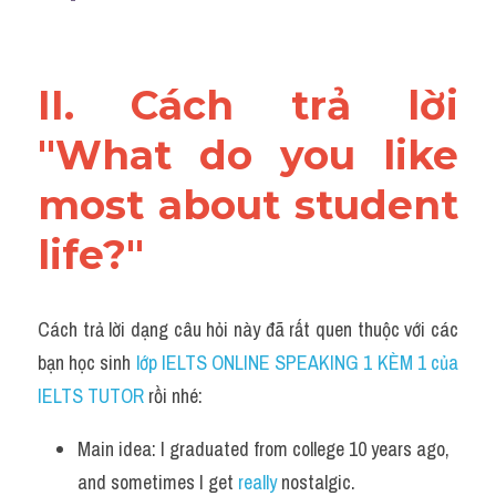
II. Cách trả lời 
"What do you like 
most about student 
life?"
Cách trả lời dạng câu hỏi này đã rất quen thuộc với các 
bạn học sinh
 lớp IELTS ONLINE SPEAKING 1 KÈM 1 của 
IELTS TUTOR 
rồi nhé:
Main idea: I graduated from college 10 years ago, 
and sometimes I get 
really
 nostalgic. 