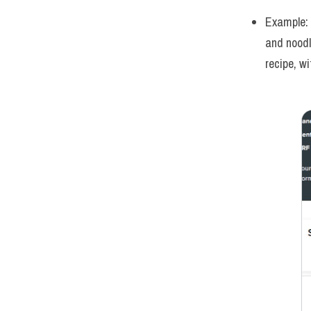
Example: 
and noodl
recipe, w