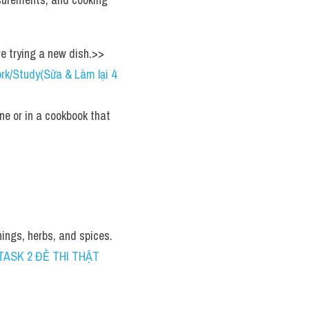
re trying a new dish.>> 
/Study(Sửa & Làm lại 4 
e or in a cookbook that 
ngs, herbs, and spices. 
TASK 2 ĐỀ THI THẬT 