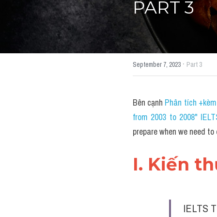
PART 3
·
September 7, 2023
Part 3
Bên cạnh 
Phân tích +kèm 
from 2003 to 2008" IEL
prepare when we need t
I. Kiến t
IELTS T