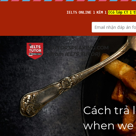
TUTORSPEAKING.COM
(from 
IELTS TUTOR
)
Cách trả 
when we 