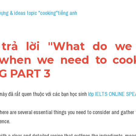
vựng & ideas topic "cooking"tiếng anh
 trả lời "What do we
when we need to cook
G PART 3
 này đã rất quen thuộc với các bạn học sinh
 lớp IELTS ONLINE SPE
here are several essential things you need to consider and gather
ence.
with a clear and detailed recipe that outlines the ingredients, me