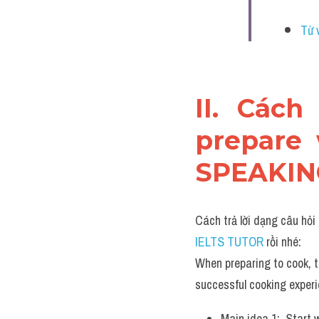
Từ 
II. Cách
prepare 
SPEAKIN
Cách trả lời dạng câu hỏi
IELTS TUTOR 
rồi nhé:
When preparing to cook, t
successful cooking experi
Main idea 1:  Start 