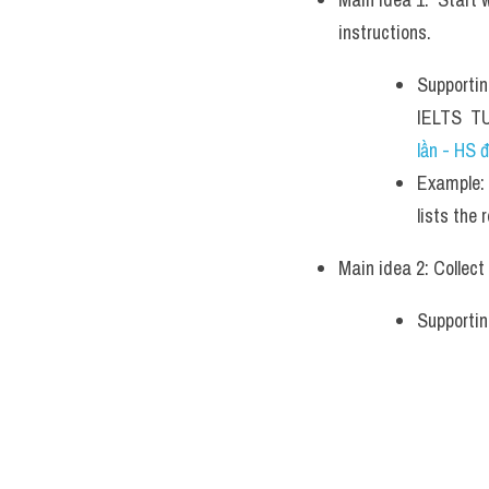
instructions. 
Supporting
IELTS  TU
lần - HS đ
Example: 
lists the
Main idea 2: Collect 
Supportin