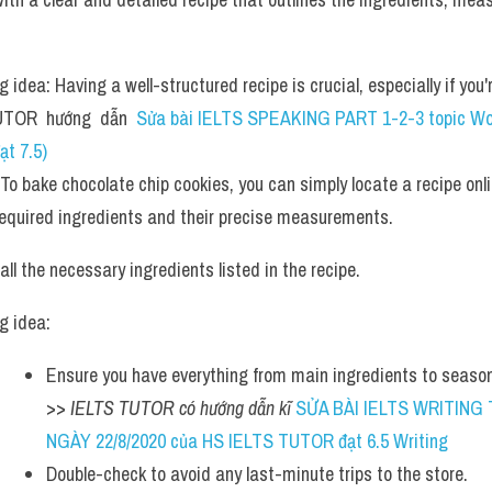
 idea: Having a well-structured recipe is crucial, especially if you'
TOR  hướng  dẫn  
Sửa bài IELTS SPEAKING PART 1-2-3 topic Work
ạt 7.5)
To bake chocolate chip cookies, you can simply locate a recipe onlin
 required ingredients and their precise measurements.
all the necessary ingredients listed in the recipe. 
g idea: 
Ensure you have everything from main ingredients to seasoni
>> 
IELTS TUTOR có hướng dẫn kĩ 
SỬA BÀI IELTS WRITING 
NGÀY 22/8/2020 của HS IELTS TUTOR đạt 6.5 Writing
Double-check to avoid any last-minute trips to the store.