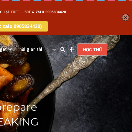
get
Thời gian thi
…
HỌC THỬ
repare 
EAKING 