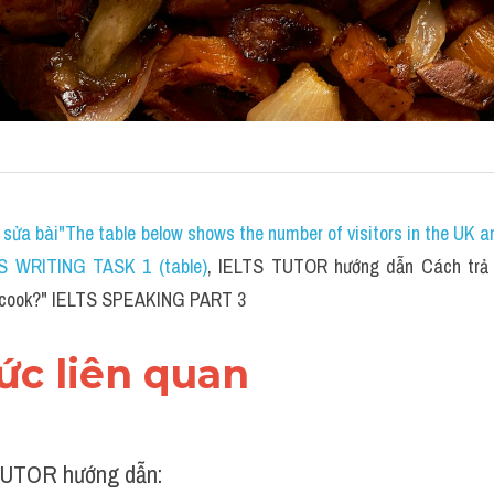
sửa bài"The table below shows the number of visitors in the UK a
TS WRITING TASK 1 (table)
, IELTS TUTOR hướng dẫn Cách trả l
o cook?" IELTS SPEAKING PART 3
hức liên quan 
UTOR hướng dẫn: