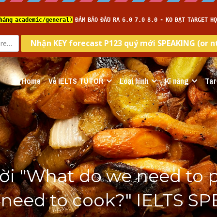
Home
Về IELTS TUTOR
Loại hình
Kĩ năng
Tar
lời "What do we need to p
need to cook?" IELTS SP