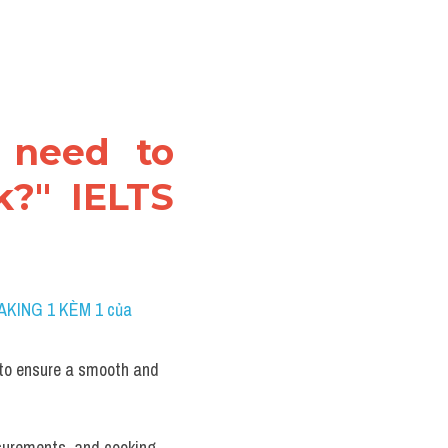
 need to 
?" IELTS 
AKING 1 KÈM 1 của 
 to ensure a smooth and 
asurements, and cooking 