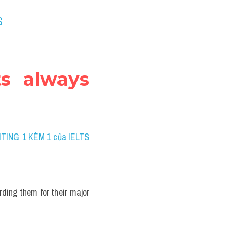
S
s always 
ITING 1 KÈM 1 của IELTS 
ding them for their major 