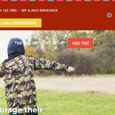
get
Thời gian thi
…
HỌC THỬ
urage their 