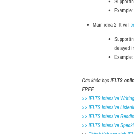
Supportin
Example: 
Main idea 2: It will 
e
Supportin
delayed i
Example: 
Các khóa học
 IELTS onli
FREE
>> IELTS Intensive Writing 
>> IELTS Intensive Listeni
>> IELTS Intensive Readi
>> IELTS Intensive Speak