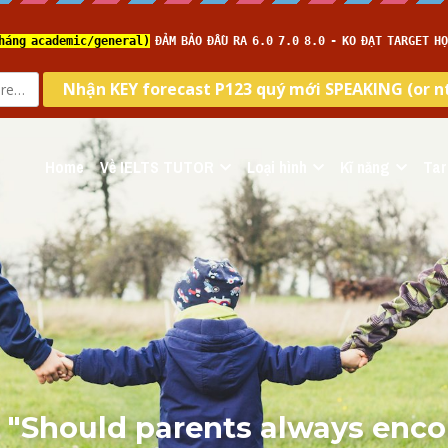
Home
Về IELTS TUTOR
Loại hình
Kĩ năng
Tar
i "Should parents always enco