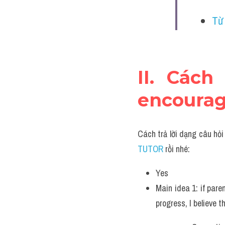
Từ 
II. Cách
encourag
Cách trả lời dạng câu hỏi
TUTOR 
rồi nhé:
Yes
Main idea 1: if pare
progress, I believe t