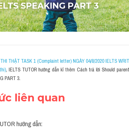
IELTS SPEAKING PART 3
THI THẬT TASK 1 (Complaint letter) NGÀY 04/8/2020 IELTS WR
hi)
, IELTS TUTOR hướng dẫn 
kĩ thêm 
Cách trả lời Should parent
NG PART 3.
hức liên quan
UTOR hướng dẫn: