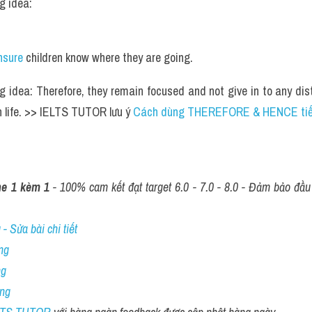
g idea: 
nsure
 children know where they are going. 
g idea: Therefore, they remain focused and not give in to any dis
n life. >> IELTS TUTOR lưu ý 
Cách dùng THEREFORE & HENCE tiế
ne 1 kèm 1 
- 100% cam kết đạt target 6.0 - 7.0 - 8.0 - Đảm bảo đầu r
- Sửa bài chi tiết
ng
ng
ing