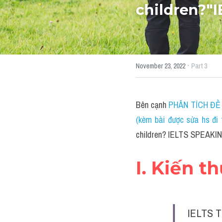
children?"
·
November 23, 2022
Part 3
Bên cạnh 
PHÂN TÍCH ĐỀ 
(kèm bài được sửa hs đi t
children? IELTS SPEAKI
I. Kiến t
IELTS T