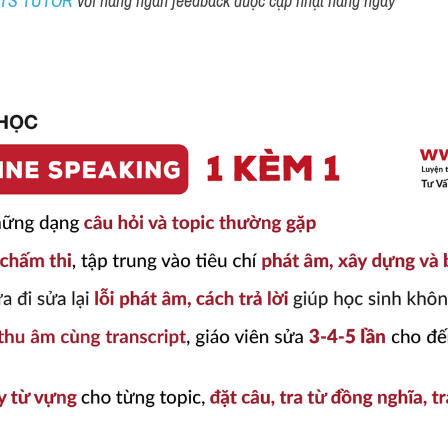
ELTS TUTOR 
với hàng ngàn feedback được cập nhật hàng ngày