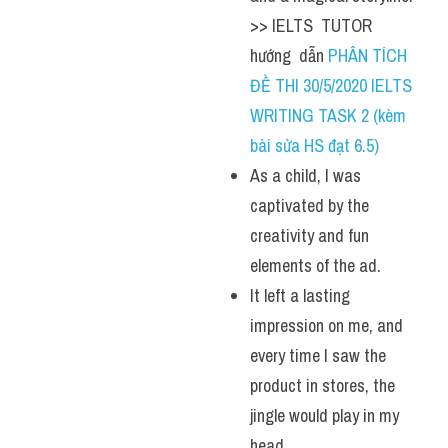
>> IELTS  TUTOR  
hướng  dẫn 
PHÂN TÍCH 
ĐỀ THI 30/5/2020 IELTS 
WRITING TASK 2 (kèm 
bài sửa HS đạt 6.5)
As a child, I was 
captivated by the 
creativity and fun 
elements of the ad. 
It left a lasting 
impression on me, and 
every time I saw the 
product in stores, the 
jingle would play in my 
head. 