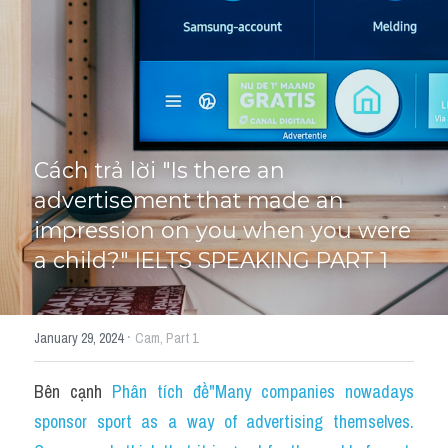
HỌC THỬ
Cách trả lời "Is there an 
advertisement that made an 
impression on you when you were 
a child?" IELTS SPEAKING PART 1
·
January 29, 2024
Cam,
Part 1
Bên cạnh 
Phân tích đề"Many companies nowadays 
sponsor sport as a way of advertising themselves. 