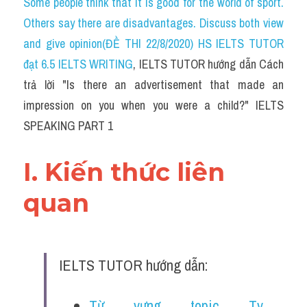
Some people think that it is good for the world of sport. 
Others say there are disadvantages. Discuss both view 
and give opinion(ĐỀ THI 22/8/2020) HS IELTS TUTOR 
đạt 6.5 IELTS WRITING
, IELTS TUTOR hướng dẫn Cách 
trả lời "Is there an advertisement that made an 
impression on you when you were a child?" IELTS 
SPEAKING PART 1
I. Kiến thức liên 
quan 
IELTS TUTOR hướng dẫn:
Từ vựng topic Tv 