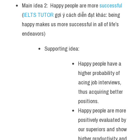
Main idea 2:  Happy people are more 
successful 
(
IELTS TUTOR
 gợi ý cách diễn đạt khác: being 
happy makes us more successful in all of life’s 
endeavors)
Supporting idea: 
Happy people have a 
higher probability of 
acing job interviews, 
thus acquiring better 
positions. 
Happy people are more 
positively evaluated by 
our superiors and show 
higher productivity and 