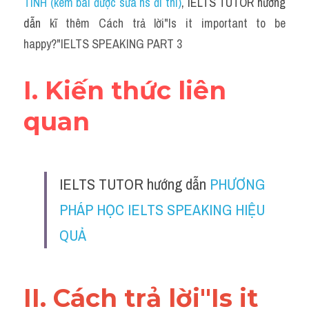
TÍNH (kèm bài được sửa hs đi thi)
, IELTS TUTOR hướng 
dẫn 
kĩ thêm Cách trả lời"Is it important to be 
happy?"IELTS SPEAKING PART 3
I. Kiến thức liên 
quan
IELTS TUTOR hướng dẫn 
PHƯƠNG 
PHÁP HỌC IELTS SPEAKING HIỆU 
QUẢ
II. Cách trả lời"Is it 