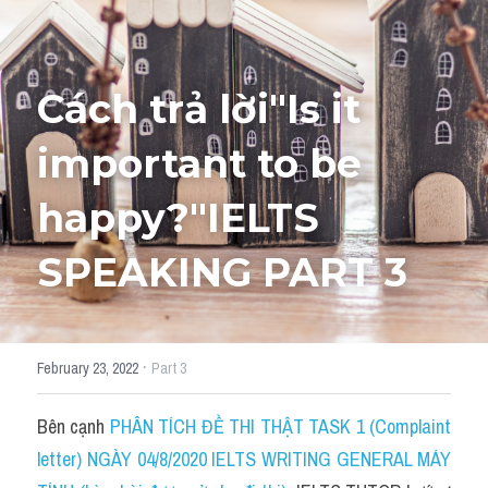
HỌC THỬ
Cách trả lời"Is it 
important to be 
happy?"IELTS 
SPEAKING PART 3
·
February 23, 2022
Part 3
Bên cạnh 
PHÂN TÍCH ĐỀ THI THẬT TASK 1 (Complaint 
letter) NGÀY 04/8/2020 IELTS WRITING GENERAL MÁY 