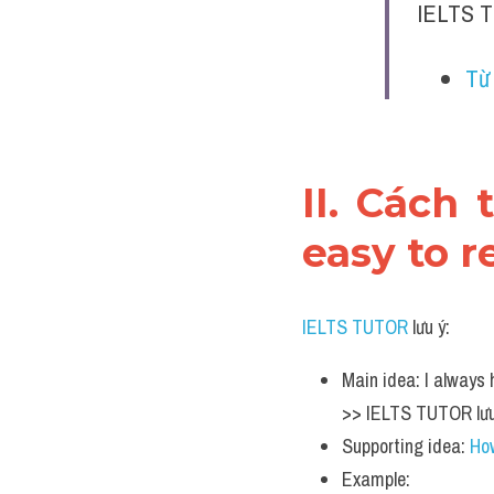
IELTS T
Từ 
II. Cách 
easy to 
IELTS TUTOR
 lưu ý:
Main idea: I always 
>> IELTS TUTOR lưu
Supporting idea: 
Ho
Example: 