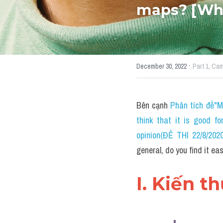
maps? [Why
·
December 30, 2022
Part 1,
Ca
Bên cạnh 
Phân tích đề"M
think that it is good f
opinion(ĐỀ THI 22/8/20
general, do you find it 
I. Kiến t