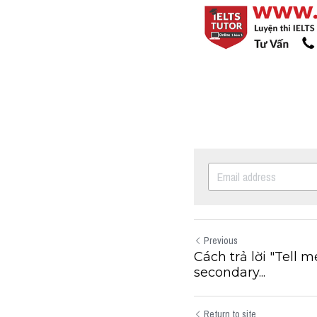
Previous
Cách trả lời "Tell
secondary...
Return to site