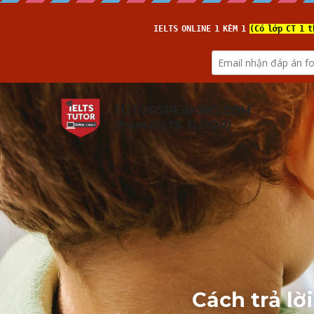
TUTORSPEAKING.COM
(from 
IELTS TUTOR
)
Cách trả lời