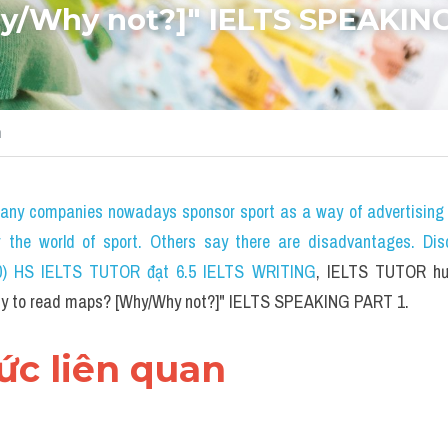
/Why not?]" IELTS SPEAKING
m
any companies nowadays sponsor sport as a way of advertising 
or the world of sport. Others say there are disadvantages. Dis
20) HS IELTS TUTOR đạt 6.5 IELTS WRITING
, IELTS TUTOR hướ
easy to read maps? [Why/Why not?]" IELTS SPEAKING PART 1.
hức liên quan 