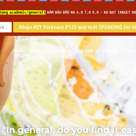
Home
Về IELTS TUTOR
Loại hình
Kĩ năng
Tar
 "In general, do you find it eas