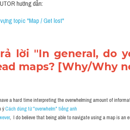
UTOR hướng dẫn:
vựng topic "Map / Get lost"
trả lời "In general, do yo
read maps? [Why/Why n
have a hard time interpreting the overwhelming amount of informat
 ý 
Cách dùng từ "overwhelm" tiếng anh
wever
,  I do believe that being able to navigate using a map is an ess