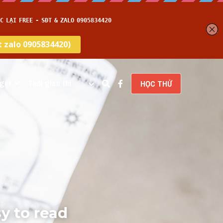
get
Thời gian thi
…
HỌC THỬ
y to read 