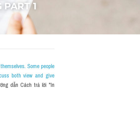
 PART 1
themselves. Some people 
cuss both view and give 
ng dẫn Cách trả lời "In 