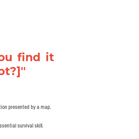
u find it 
ot?]"
ion presented by a map. 
ential survival skill.