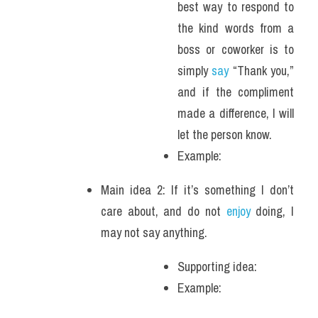
best way to respond to 
the kind words from a 
boss or coworker is to 
simply 
say
 “Thank you,” 
and if the compliment 
made a difference, I will 
let the person know.
Example: 
Main idea 2: If it’s something I don’t 
care about, and do not 
enjoy
 doing, I 
may not say anything. 
Supporting idea: 
Example: 