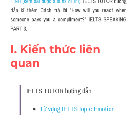
TÍNH (kèm bài được sửa hs đi thi)
, IELTS TUTOR hướng 
dẫn 
kĩ thêm 
Cách trả lời "How will you react when 
someone pays you a compliment?" IELTS SPEAKING 
PART 3.
I. Kiến thức liên 
quan
IELTS TUTOR hướng dẫn:
Từ vựng IELTS topic Emotion