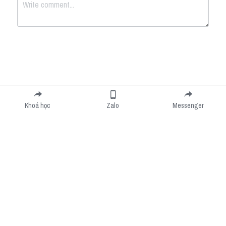
Submit
Cancel
Khoá học
Zalo
Messenger
Cookie Use
We use cookies to improve browsing experience, security, and data collection. By