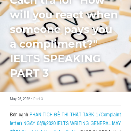
Cách trả lời "How 
will you react when 
HỌC THỬ
someone pays you 
a compliment?" 
IELTS SPEAKING 
PART 3
·
May 26, 2022
Part 3
Bên cạnh 
PHÂN TÍCH ĐỀ THI THẬT TASK 1 (Complaint 
letter) NGÀY 04/8/2020 IELTS WRITING GENERAL MÁY 