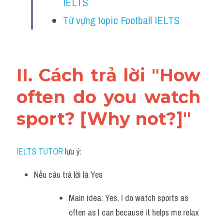
IELTS
Từ vựng topic Football IELTS
II. Cách trả lời "How 
often do you watch 
sport? [Why not?]"
IELTS TUTOR
 lưu ý:
Nếu câu trả lời là Yes 
Main idea: Yes, I do watch sports as 
often as I can because it helps me relax 