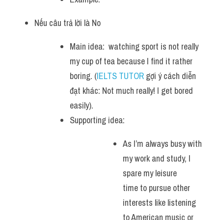
Nếu câu trả lời là No
Main idea:  watching sport is not really 
my cup of tea because I find it rather 
boring. (
IELTS TUTOR
 gợi ý cách diễn 
đạt khác: Not much really! I get bored 
easily).
Supporting idea: 
As I’m always busy with 
my work and study, I 
spare my leisure 
time to pursue other 
interests like listening 
to American music or 