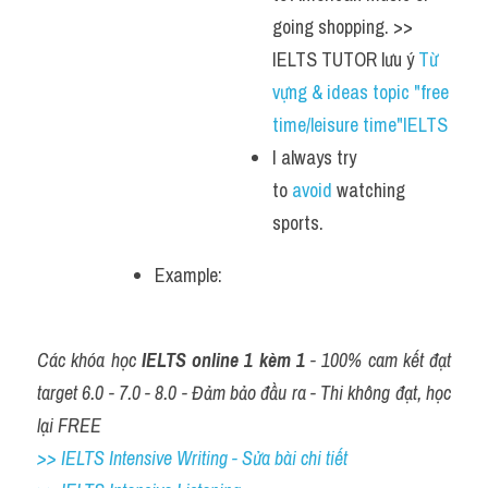
going shopping. >> 
IELTS TUTOR lưu ý 
Từ 
vựng & ideas topic "free 
time/leisure time"IELTS
I always try 
to 
avoid 
watching 
sports. 
Example: 
Các khóa học 
IELTS online 1 kèm 1
 - 100% cam kết đạt 
target 6.0 - 7.0 - 8.0 - Đảm bảo đầu ra - Thi không đạt, học 
lại FREE
>> IELTS Intensive Writing - Sửa bài chi tiết