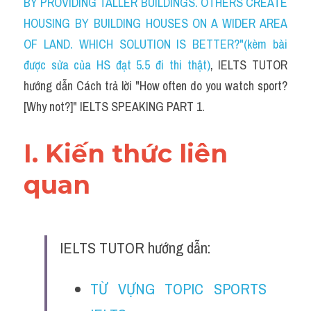
BY PROVIDING TALLER BUILDINGS. OTHERS CREATE 
HOUSING BY BUILDING HOUSES ON A WIDER AREA 
OF LAND. WHICH SOLUTION IS BETTER?"(kèm bài 
được sửa của HS đạt 5.5 đi thi thật)
, IELTS TUTOR 
hướng dẫn Cách trả lời "How often do you watch sport? 
[Why not?]" IELTS SPEAKING PART 1.
I. Kiến thức liên 
quan 
IELTS TUTOR hướng dẫn:
TỪ VỰNG TOPIC SPORTS 