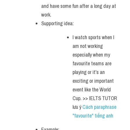
and have some fun after a long day at 
work. 
Supporting idea:
I watch sports when I 
am not working 
especially when my 
favourite teams are 
playing or it’s an 
exciting or important 
event like the World 
Cup. >> IELTS TUTOR 
lưu ý 
Cách paraphrase 
"favourite" tiếng anh
Example: 