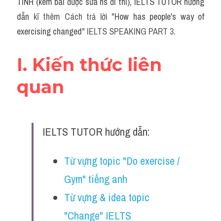
TÍNH (kèm bài được sửa hs đi thi), IELTS TUTOR hướng 
dẫn 
kĩ thêm Cách trả lời "
How has people's way of 
exercising changed
" IELTS SPEAKING PART 3.
I. Kiến thức liên 
quan
IELTS TUTOR hướng dẫn:
Từ vựng topic "Do exercise / 
Gym" tiếng anh
Từ vựng & idea topic 
"Change" IELTS