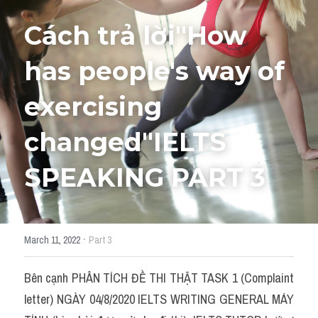
Cách trả lời"How 
HỌC THỬ
has people's way of 
exercising 
changed"IELTS 
SPEAKING PART 3
·
March 11, 2022
Part 3
Bên cạnh PHÂN TÍCH ĐỀ THI THẬT TASK 1 (Complaint 
letter) NGÀY 04/8/2020 IELTS WRITING GENERAL MÁY 