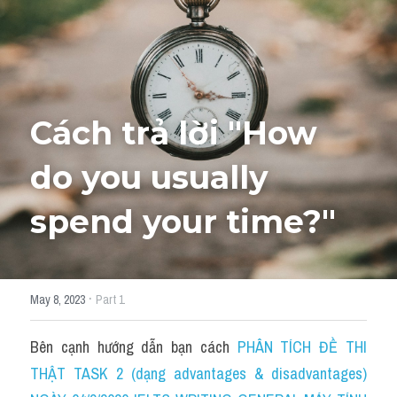
HỌC THỬ
Cách trả lời "How 
do you usually 
spend your time?"
·
May 8, 2023
Part 1
Bên cạnh hướng dẫn bạn cách 
PHÂN TÍCH ĐỀ THI 
THẬT TASK 2 (dạng advantages & disadvantages) 