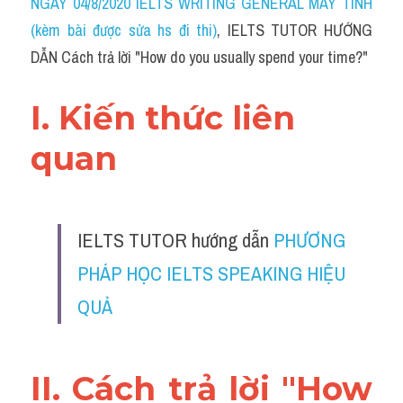
NGÀY 04/8/2020 IELTS WRITING GENERAL MÁY TÍNH 
(kèm bài được sửa hs đi thi)
, IELTS TUTOR HƯỚNG 
DẪN Cách trả lời "How do you usually spend your time?"
I. Kiến thức liên 
quan 
IELTS TUTOR hướng dẫn 
PHƯƠNG 
PHÁP HỌC IELTS SPEAKING HIỆU 
QUẢ
II. Cách trả lời "How 