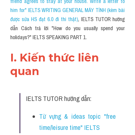
friend agrees to stay at your house. Write a letter to 
him for" IELTS WRITING GENERAL MÁY TÍNH (kèm bài 
được sửa HS đạt 6.0 đi thi thật)
, IELTS TUTOR hướng 
dẫn Cách trả lời "How do you usually spend your 
holidays?" IELTS SPEAKING PART 1.
I. Kiến thức liên 
quan 
IELTS TUTOR hướng dẫn:
Từ vựng & ideas topic "free 
time/leisure time" IELTS