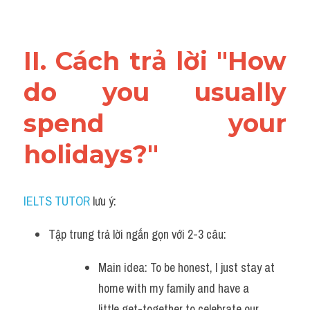
II. Cách trả lời "How 
do you usually 
spend your 
holidays?"
IELTS TUTOR
 lưu ý:
Tập trung trả lời ngắn gọn với 2-3 câu: 
Main idea: To be honest, I just stay at 
home with my family and have a 
little get-together to celebrate our 