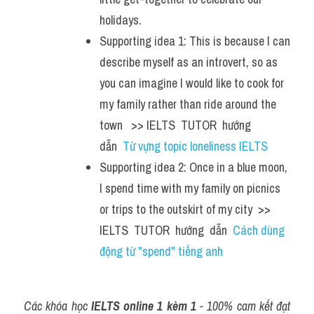
holidays.
Supporting idea 1: This is because I can 
describe myself as an introvert, so as 
you can imagine I would like to cook for 
my family rather than ride around the 
town   >> IELTS  TUTOR  hướng  
dẫn  
Từ vựng topic loneliness IELTS
Supporting idea 2: Once in a blue moon, 
I spend time with my family on picnics 
or trips to the outskirt of my city  >> 
IELTS  TUTOR  hướng  dẫn  
Cách dùng 
động từ "spend" tiếng anh
Các khóa học 
IELTS online 1 kèm 1
 - 100% cam kết đạt 