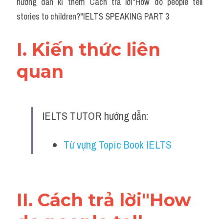
hướng dẫn kĩ thêm Cách trả lời"How do people tell 
stories to children?"IELTS SPEAKING PART 3
I. Kiến thức liên 
quan 
IELTS TUTOR hướng dẫn:
Từ vựng Topic Book IELTS
II. Cách trả lời"How 