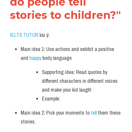
do people tell 
stories to children?"
IELTS TUTOR
 lưu ý:
Main idea 1: Use actions and exhibit a positive 
and 
happy
 body language  
Supporting idea: Read quotes by 
different characters in different voices 
and make your kid laugh!
Example: 
Main idea 2: Pick your moments to 
tell 
them these 
stories. 