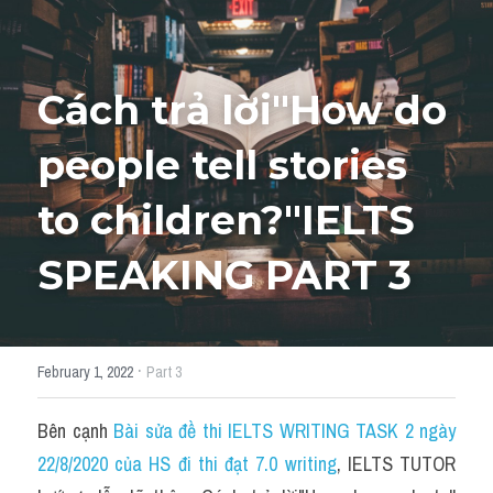
HỌC THỬ
Cách trả lời"How do 
people tell stories 
to children?"IELTS 
SPEAKING PART 3
·
February 1, 2022
Part 3
Bên cạnh 
Bài sửa đề thi IELTS WRITING TASK 2 ngày 
22/8/2020 của HS đi thi đạt 7.0 writing
, IELTS TUTOR 