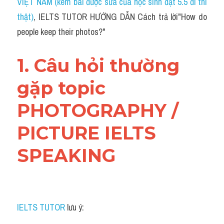
VIỆT NAM (kèm bài được sửa của học sinh đạt 5.5 đi thi 
thật)
, IELTS TUTOR HƯỚNG DẪN Cách trả lời"How do 
people keep their photos?"
1. Câu hỏi thường 
gặp topic 
PHOTOGRAPHY / 
PICTURE IELTS 
SPEAKING
IELTS TUTOR
 lưu ý: