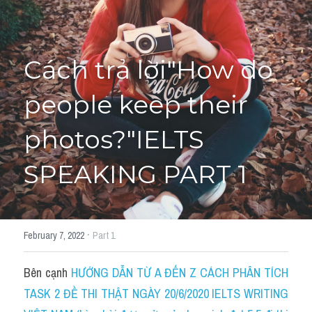
HỌC THỬ
Cách trả lời"How do 
people keep their 
photos?"IELTS 
SPEAKING PART 1
·
February 7, 2022
Part 1
Bên cạnh 
HƯỚNG DẪN TỪ A ĐẾN Z CÁCH PHÂN TÍCH 
TASK 2 ĐỀ THI THẬT NGÀY 20/6/2020 IELTS WRITING 