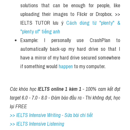
solutions that can be enough for people, like 
uploading their images to Flickr or Dropbox. >> 
IELTS TUTOR lưu ý 
Cách dùng từ "plenty" & 
"plenty of" tiếng anh
Example: I personally use CrashPlan to 
automatically back-up my hard drive so that I 
have a mirror of my hard drive secured somewhere 
if something would 
happen 
to my computer.
Các khóa học 
IELTS online 1 kèm 1
 - 100% cam kết đạt 
target 6.0 - 7.0 - 8.0 - Đảm bảo đầu ra - Thi không đạt, học 
lại FREE
>> IELTS Intensive Writing - Sửa bài chi tiết
>> IELTS Intensive Listening