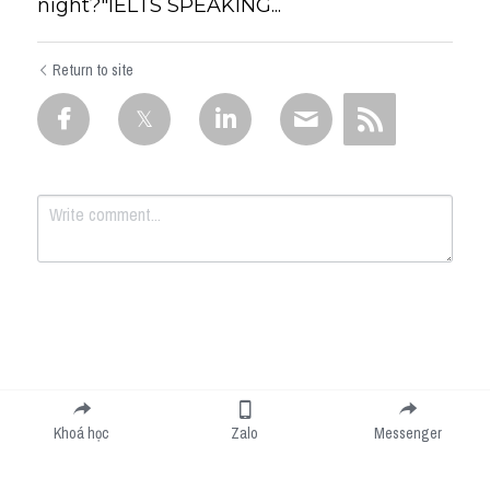
night?"IELTS SPEAKING...
Return to site
Submit
Cancel
Khoá học
Zalo
Messenger