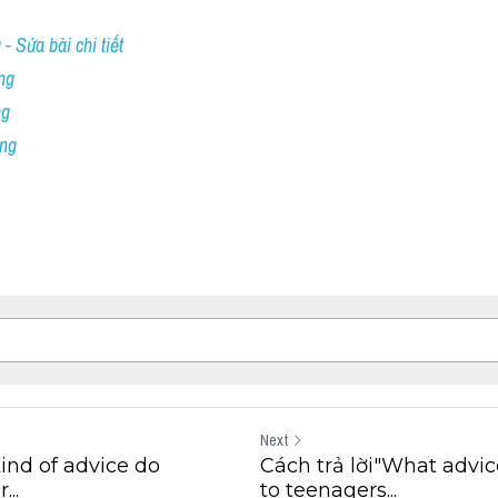
- Sửa bài chi tiết
ng
ng
ing
Next
ind of advice do
Cách trả lời"What advic