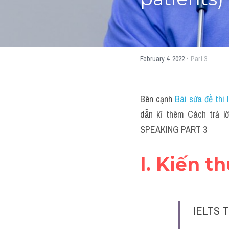
patients
·
February 4, 2022
Part 3
Bên cạnh 
Bài sửa đề thi
dẫn 
kĩ thêm Cách trả lờ
SPEAKING PART 3
I. Kiến t
IELTS T