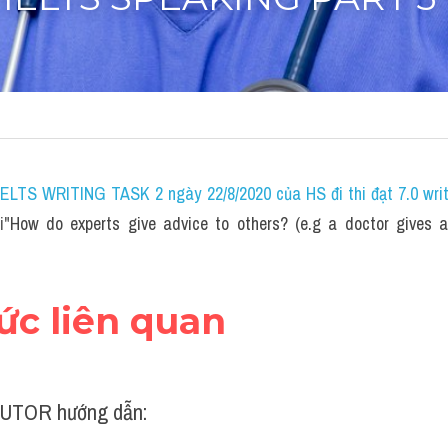
)"IELTS SPEAKING PART 3
 IELTS WRITING TASK 2 ngày 22/8/2020 của HS đi thi đạt 7.0 wri
i"
How do experts give advice to others? (e.g a doctor gives a
hức liên quan 
UTOR hướng dẫn: