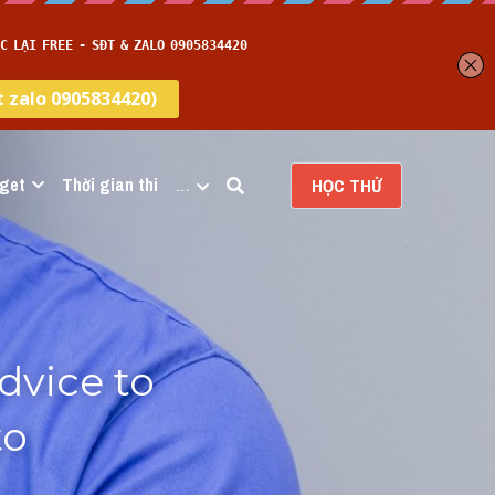
get
Thời gian thi
…
HỌC THỬ
vice to 
o 