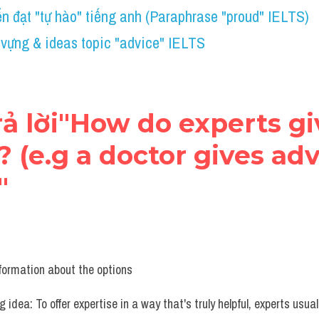
n đạt "tự hào" tiếng anh (Paraphrase "proud" IELTS)
 vựng & ideas topic "advice" IELTS
trả lời"How do experts gi
? (e.g a doctor gives advi
"
nformation about the options 
 idea: To offer expertise in a way that's truly helpful, experts usua