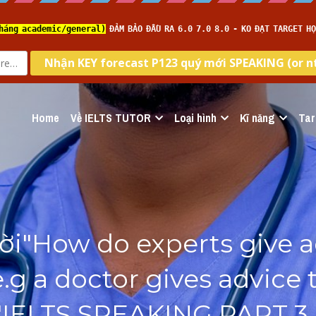
Home
Về IELTS TUTOR
Loại hình
Kĩ năng
Tar
lời"How do experts give ad
.g a doctor gives advice t