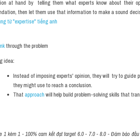
ion at hand by  telling them what experts know about their opti
ation, then let them use that information to make a sound deci
ng từ "expertise" tiếng anh
ink 
through the problem  
g idea: 
Instead of imposing experts' opinion, they will  try to guide 
they might use to reach a conclusion.
That 
approach 
will help build problem-solving skills that tr
 1 kèm 1 - 100% cam kết đạt target 6.0 - 7.0 - 8.0 - Đảm bảo đầu ra