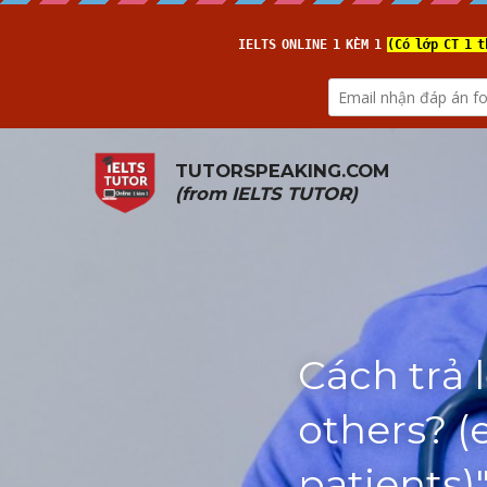
TUTORSPEAKING.COM
(from 
IELTS TUTOR
)
Cách trả 
others? (e