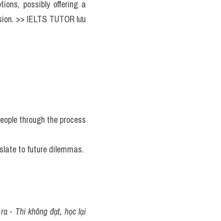
ons, possibly offering a 
sion. >> IELTS TUTOR lưu 
people through the process 
anslate to future dilemmas. 
 - Thi không đạt, học lại 