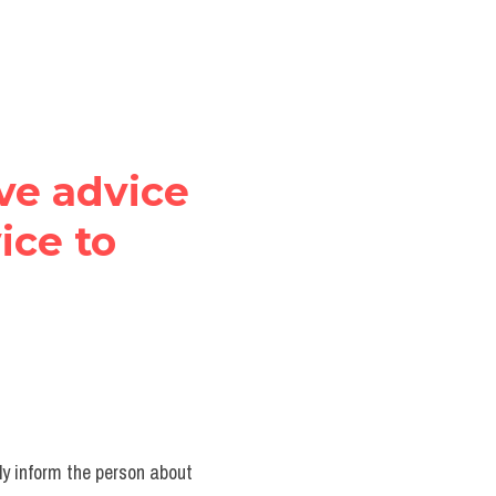
ve advice 
ce to 
lly inform the person about 