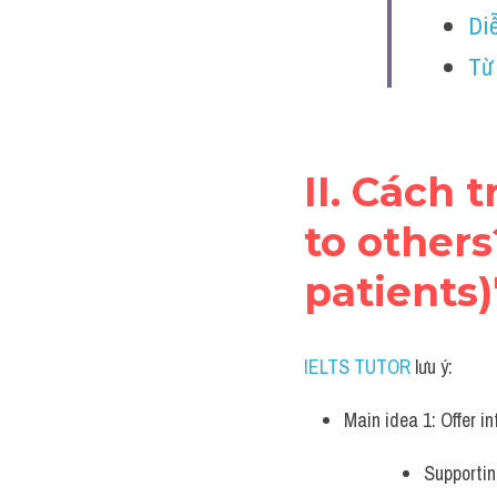
Diễ
Từ
II. Cách 
to others
patients)
IELTS TUTOR
 lưu ý:
Main idea 1: Offer i
Supporting