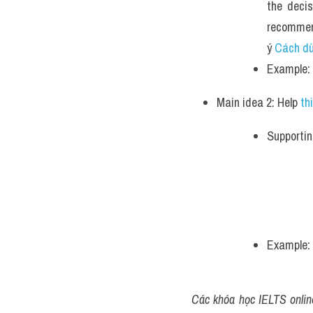
the decis
recommend
ý 
Cách dù
Example: 
Main idea 2: Help 
th
Supportin
Example: 
Các khóa học IELTS online