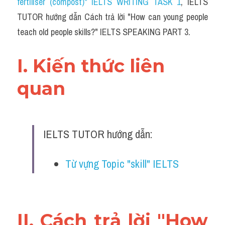
fertiliser (compost)" IELTS WRITING TASK 1
,
 IELTS 
TUTOR hướng dẫn Cách trả lời "
How can young people 
teach old people skills?
" IELTS SPEAKING PART 3.
I. Kiến thức liên 
quan 
IELTS TUTOR hướng dẫn:
Từ vựng Topic "skill" IELTS 
II. Cách trả lời "How 