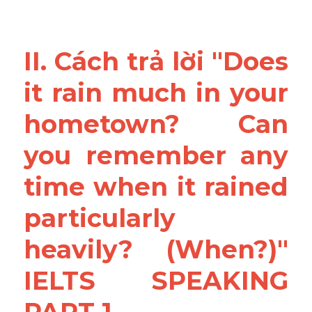
II. Cách trả lời "Does 
it rain much in your 
hometown? Can 
you remember any 
time when it rained 
particularly 
heavily? (When?)" 
IELTS SPEAKING 