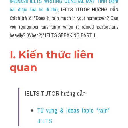
04/8/2020 IELTS WRITING GENERAL MÁY TÍNH (kèm 
bài được sửa hs đi thi)
, IELTS TUTOR HƯỚNG DẪN 
Cách trả lời "Does it rain much in your hometown? Can 
you remember any time when it rained particularly 
heavily? (When?)" IELTS SPEAKING PART 1.
I. Kiến thức liên 
quan 
IELTS TUTOR hướng dẫn:
Từ vựng & ideas topic "rain" 
IELTS