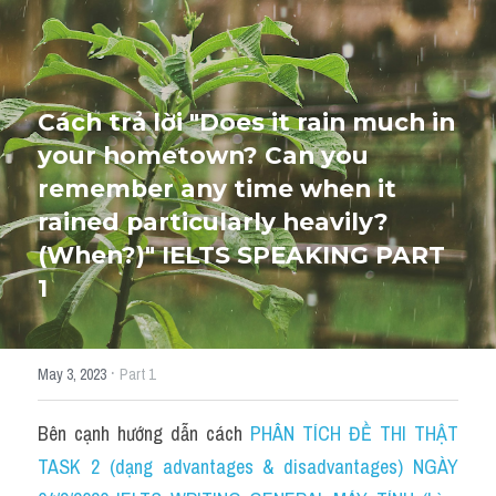
HỌC THỬ
Cách trả lời "Does it rain much in 
your hometown? Can you 
remember any time when it 
rained particularly heavily? 
(When?)" IELTS SPEAKING PART 
1
·
May 3, 2023
Part 1
Bên cạnh hướng dẫn cách 
PHÂN TÍCH ĐỀ THI THẬT 
TASK 2 (dạng advantages & disadvantages) NGÀY 