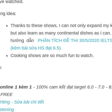
g idea: 
Thanks to these shows, I can not only expand my knowledge o
as many continental dishes as I can. >> IELTS  TUTOR  hướ
THI 30/5/2020 IELTS WRITING TASK 2 (kèm bài sửa HS đạt 
Cooking shows are so much fun to watch.
ne 1 kèm 1
 - 100% cam kết đạt target 6.0 - 7.0 - 8.0 - Đảm bảo đầu r
- Sửa bài chi tiết
ng
ng