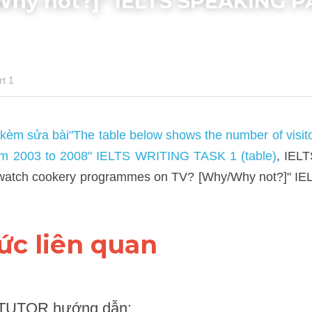
hy not?]" IELTS SPEAKING P
sửa bài"The table below shows the number of visitors in the UK a
TS WRITING TASK 1 (table)
, IELTS TUTOR hướng dẫn Cách trả lờ
/Why not?]" IELTS SPEAKING PART 1.
hức liên quan 
UTOR hướng dẫn: