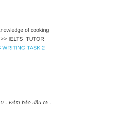
f cooking but also learn 
ng  dẫn   
PHÂN TÍCH ĐỀ 
6.5)
a - Thi không đạt, học lại 