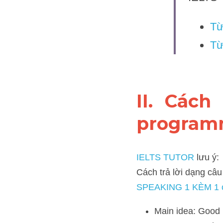
Từ
Từ 
II. Cách
program
IELTS TUTOR
 lưu ý:
Cách trả lời dạng câu hỏi
IELTS TUTOR 
rồi nhé:
Main idea: Good Eat
watched.