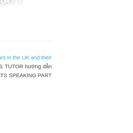
ART 1
nd their average spending 
i "Do you watch cookery 