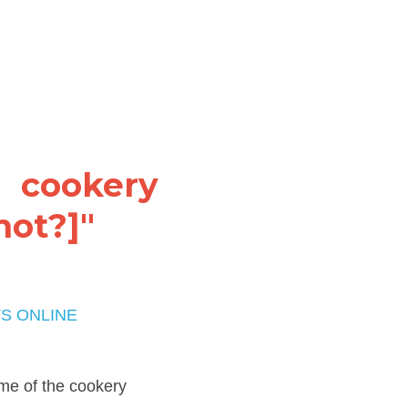
 cookery 
ot?]"
AKING 1 KÈM 1 của 
okery programmes I have 