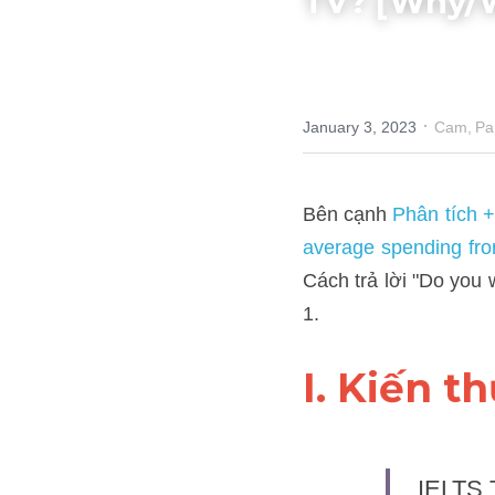
TV? [Why/W
·
January 3, 2023
Cam,
Part 1
Bên cạnh 
Phân tích +kèm 
from 2003 to 2008" IEL
programmes on TV? [Why
I. Kiến t
IELTS T