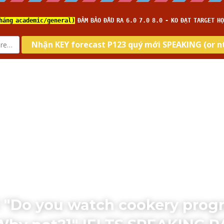
Home
Về IELTS TUTOR
Loại hình
Kĩ năng
Tar
ời "Do you watch cookery pro