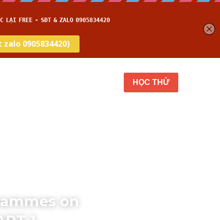
get
Thời gian thi
…
HỌC THỬ
grammes on 