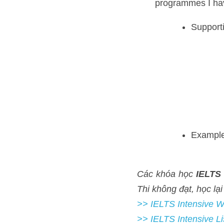
Supportin
Example: 
Các khóa học 
IELTS onli
FREE
>> IELTS Intensive Writing 
>> IELTS Intensive Listeni
>> IELTS Intensive Readi