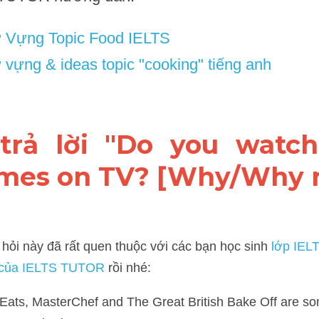
 Vựng Topic Food IELTS
vựng & ideas topic "cooking" tiếng anh
 trả lời "Do you watch
mes on TV? [Why/Why n
 này đã rất quen thuộc với các bạn học sinh
 lớp IELTS ONLINE SPE
s, MasterChef and The Great British Bake Off are some of the co