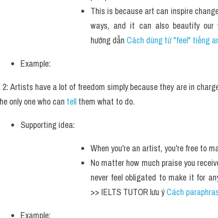
This is because art can inspire change,
ways, and it can also beautify our
hướng dẫn 
Cách dùng từ "feel" tiếng a
Example: 
 2: Artists have a lot of freedom simply because they are in charge
the only one who can
 tell
 them what to do.
Supporting idea: 
When you're an artist, you're free to mak
No matter how much praise you receive 
never feel obligated to make it for any
>> IELTS TUTOR lưu ý 
Cách paraphras
Example: 