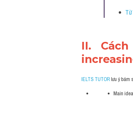
Từ 
II. Cách
increasin
IELTS TUTOR
 lưu ý bám 
Main idea