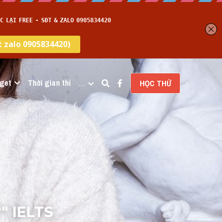
get
Thời gian thi
…
HỌC THỬ
" IELTS 