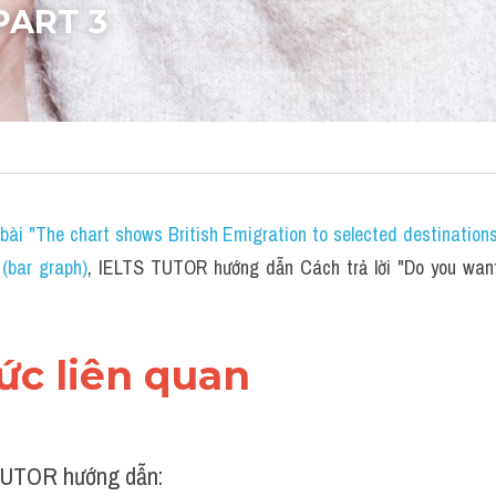
PART 3
bài "The chart shows British Emigration to selected destination
bar graph)
,
 IELTS TUTOR hướng dẫn 
Cách trả lời "Do you want
hức liên quan 
UTOR hướng dẫn: