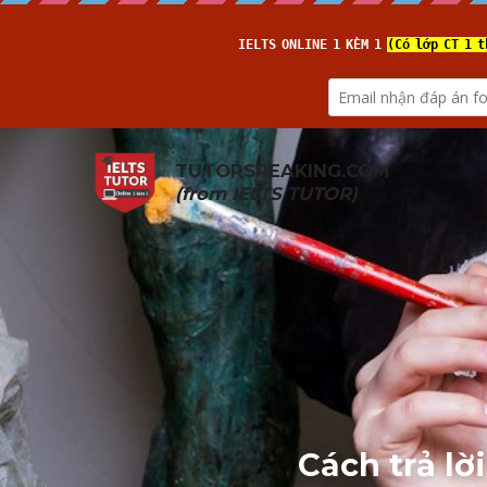
TUTORSPEAKING.COM
(from 
IELTS TUTOR
)
Cách trả lờ