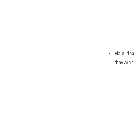
Main idea
they are 