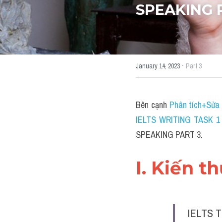
SPEAKING 
·
January 14, 2023
Part 3
Bên cạnh 
Phân tích+Sửa 
IELTS WRITING TASK 1 (
SPEAKING PART 3.
I. Kiến t
IELTS T