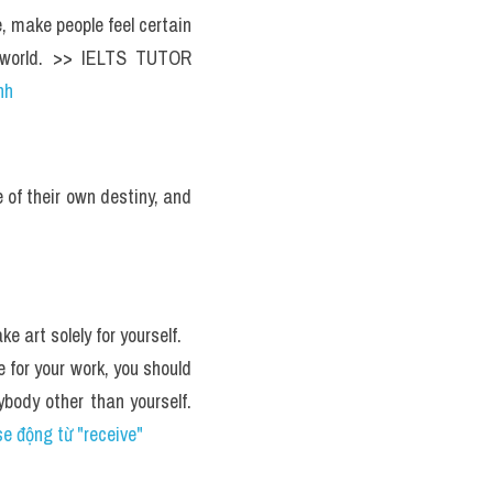
 make people feel certain 
 world. >> IELTS TUTOR 
nh 
 of their own destiny, and 
e art solely for yourself. 
for your work, you should 
body other than yourself. 
e động từ "receive"