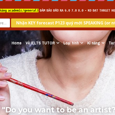
Home
Về IELTS TUTOR
Loại hình
Kĩ năng
Tar
i "Do you want to be an artist?