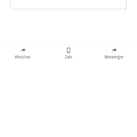
Submit
Cancel
Khoá học
Zalo
Messenger
Cookie Use
We use cookies to improve browsing experience, security, and data collection. By
accepting, you agree to the use of cookies for advertising and analytics. You can change
your cookie settings at any time.
Learn More