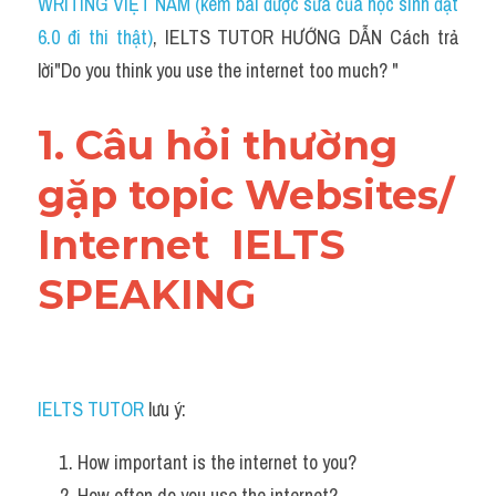
WRITING VIỆT NAM (kèm bài được sửa của học sinh đạt 
6.0 đi thi thật)
, IELTS TUTOR HƯỚNG DẪN Cách trả 
lời"Do you think you use the internet too much? "
1. Câu hỏi thường 
gặp topic Websites/ 
Internet 
 IELTS 
SPEAKING
IELTS TUTOR
 lưu ý:
How important is the internet to you?
How often do you use the internet?