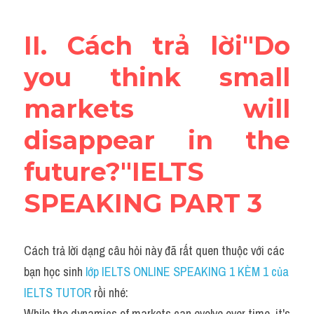
II. Cách trả lời"Do 
you think small 
markets will 
disappear in the 
future?"IELTS 
SPEAKING PART 3
Cách trả lời dạng câu hỏi này đã rất quen thuộc với các 
bạn học sinh
 lớp IELTS ONLINE SPEAKING 1 KÈM 1 của 
IELTS TUTOR 
rồi nhé:
While the dynamics of markets can evolve over time, it's 