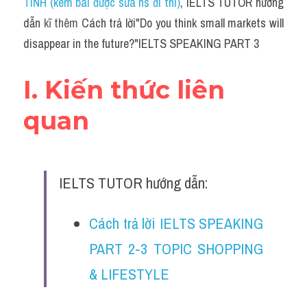
TÍNH (kèm bài được sửa hs đi thi)
, IELTS TUTOR hướng 
dẫn 
kĩ thêm 
Cách trả lời"Do you think small markets will 
disappear in the future?"IELTS SPEAKING PART 3
I. Kiến thức liên 
quan
IELTS TUTOR hướng dẫn:
Cách trả lời IELTS SPEAKING 
PART 2-3 TOPIC SHOPPING 
& LIFESTYLE