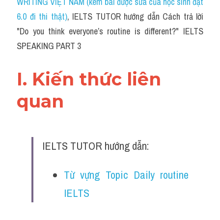
WRITING VIỆT NAM (kèm bài được sửa của học sinh đạt 
6.0 đi thi thật)
,
 IELTS TUTOR hướng dẫn 
Cách trả lời 
"Do you think everyone’s routine is different?" IELTS 
SPEAKING PART 3
I. Kiến thức liên 
quan 
IELTS TUTOR hướng dẫn:
Từ vựng Topic Daily routine 
IELTS