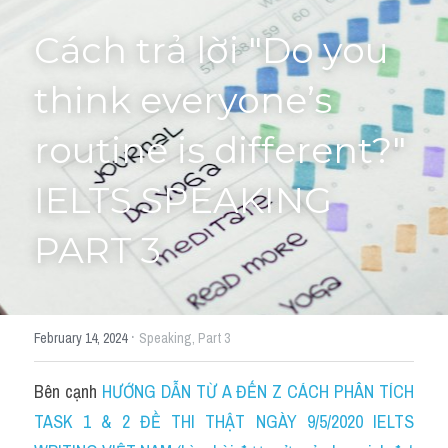
Cách trả lời "Do you 
HỌC THỬ
think everyone’s 
routine is different?" 
IELTS SPEAKING 
PART 3
·
February 14, 2024
Speaking,
Part 3
Bên cạnh 
HƯỚNG DẪN TỪ A ĐẾN Z CÁCH PHÂN TÍCH 
TASK 1 & 2 ĐỀ THI THẬT NGÀY 9/5/2020 IELTS 