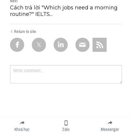
Next
Cách trả lời "Which jobs need a morning
routine?" IELTS...
Return to site
Submit
Cancel
Khoá học
Zalo
Messenger