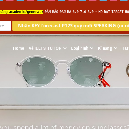
Home
Về IELTS TUTOR
Loại hình
Kĩ năng
Tar
o you spend a lot of money on sunglasses?