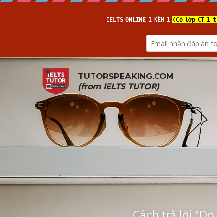
TUTORSPEAKING.COM
(from 
IELTS TUTOR
)
Cách trả lời "D