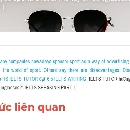
 1
any companies nowadays sponsor sport as a way of advertising 
or the world of sport. Others say there are disadvantages. Dis
20) HS IELTS TUTOR đạt 6.5 IELTS WRITING
, IELTS TUTOR hướng 
 sunglasses?" IELTS SPEAKING PART 1
hức liên quan 