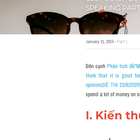
SPEAKING PART
·
January 31, 2024
Part 1
Bên cạnh 
Phân tích đề"M
think that it is good f
opinion(ĐỀ THI 22/8/20
spend a lot of money on
I. Kiến t