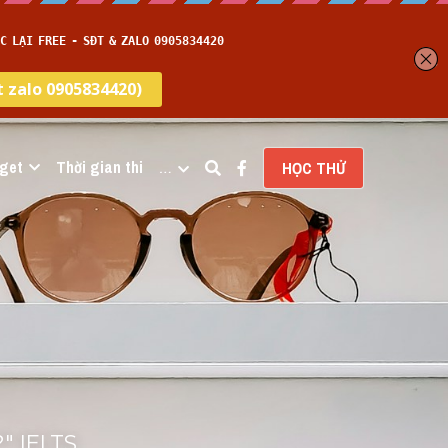
get
Thời gian thi
…
HỌC THỬ
" IELTS 