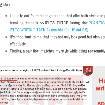
g idea: 
I usually look for mid-range brands that offer both style and 
breaking the bank. >> IELTS  TUTOR  hướng  dẫn 
PHÂN TÍCH
IELTS WRITING TASK 2 (kèm bài sửa HS đạt 6.5)
It's important to me that they not only look good but also ser
effectively. 
Finding a pair that matches my style while being reasonably 