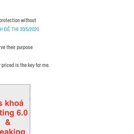
protection without 
 ĐỀ THI 30/5/2020 
ve their purpose 
priced is the key for me.