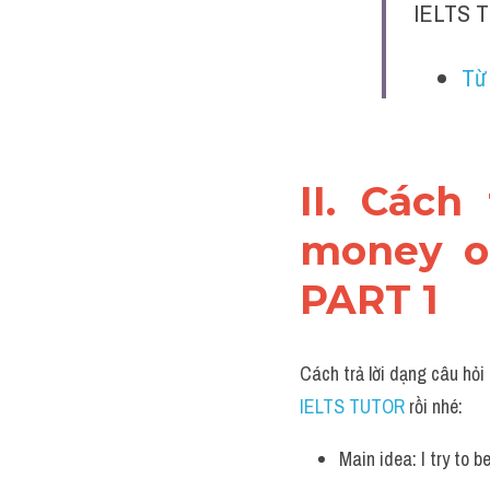
IELTS T
Từ
II. Cách
money on
PART 1
Cách trả lời dạng câu hỏi
IELTS TUTOR 
rồi nhé:
Main idea: I try to b