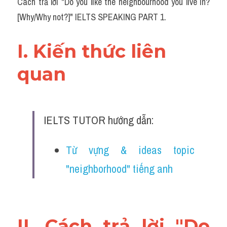
Cách trả lời "Do you like the neighbourhood you live in? 
[Why/Why not?]" IELTS SPEAKING PART 1.
I. Kiến thức liên 
quan 
IELTS TUTOR hướng dẫn:
Từ vựng & ideas topic 
"neighborhood" tiếng anh
II. Cách trả lời "Do 