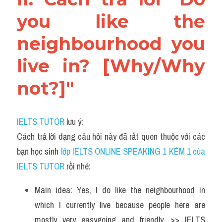
you like the 
neighbourhood you 
live in? [Why/Why 
not?]"
IELTS TUTOR
 lưu ý:
Cách trả lời dạng câu hỏi này đã rất quen thuộc với các 
bạn học sinh
 lớp IELTS ONLINE SPEAKING 1 KÈM 1 của 
IELTS TUTOR 
rồi nhé:
Main idea: Yes, I do like the neighbourhood in 
which I currently live because people here are 
mostly very easygoing and friendly. >> IELTS 