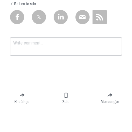
Return to site
Submit
Cancel
Khoá học
Zalo
Messenger