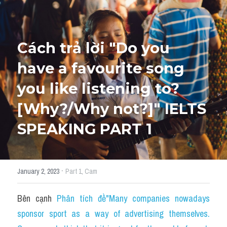
HỌC THỬ
Cách trả lời "Do you 
have a favourite song 
you like listening to? 
[Why?/Why not?]" IELTS 
SPEAKING PART 1
·
January 2, 2023
Part 1,
Cam
Bên cạnh 
Phân tích đề"Many companies nowadays 
sponsor sport as a way of advertising themselves. 