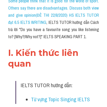
Some people think that it is good for the world of sport. 
Others say there are disadvantages. Discuss both view 
and give opinion(ĐỀ THI 22/8/2020) HS IELTS TUTOR 
đạt 6.5 IELTS WRITING
, IELTS TUTOR hướng dẫn Cách 
trả lời "Do you have a favourite song you like listening 
to? [Why?/Why not?]" IELTS SPEAKING PART 1.
I. Kiến thức liên 
quan 
IELTS TUTOR hướng dẫn:
Từ vựng Topic Singing IELTS