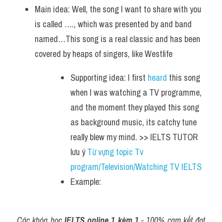
Main idea: Well, the song I want to share with you 
is called …., which was presented by and band 
named…This song is a real classic and has been 
covered by heaps of singers, like Westlife
Supporting idea: I first 
heard 
this song 
when I was watching a TV programme, 
and the moment they played this song 
as background music, its catchy tune 
really blew my mind. >> IELTS TUTOR 
lưu ý 
Từ vựng topic Tv 
program/Television/Watching TV IELTS
Example: 
Các khóa học 
IELTS online 1 kèm 1
 - 100% cam kết đạt 