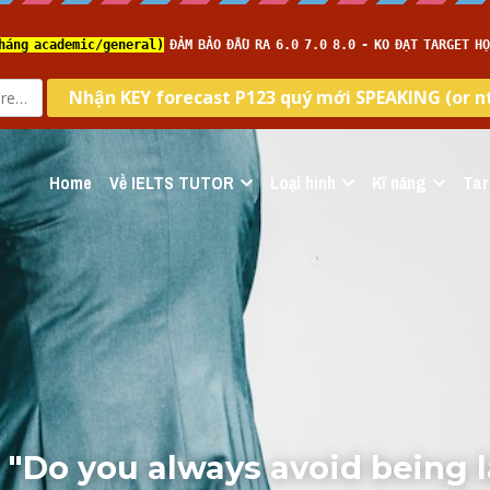
Home
Về IELTS TUTOR
Loại hình
Kĩ năng
Tar
i "Do you always avoid being l