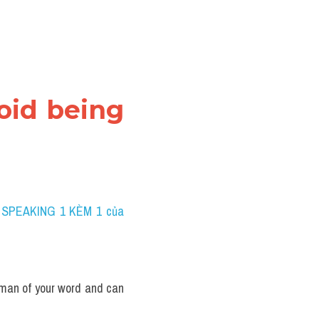
oid being 
 SPEAKING 1 KÈM 1 của 
man of your word and can 