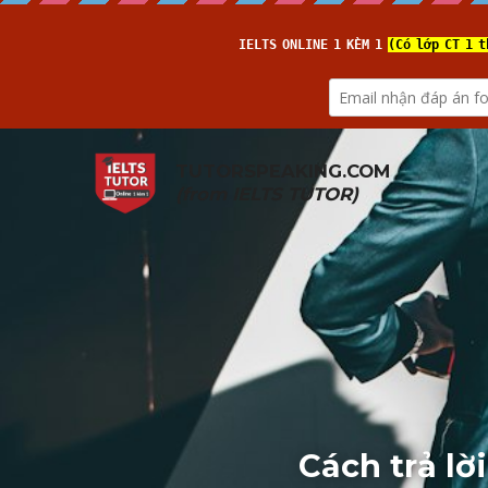
TUTORSPEAKING.COM
(from 
IELTS TUTOR
)
Cách trả lờ