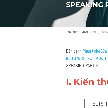
SPEAKING 
·
January 25, 2023
Part 3,
Speak
Bên cạnh 
Phân tích+Sửa 
IELTS WRITING TASK 1 (
SPEAKING PART 3.
I. Kiến t
IELTS T