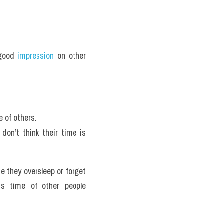
good
 impression
 on other 
e of others.
don’t think their time is 
 they oversleep or forget 
s time of other people 