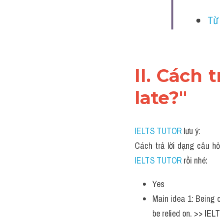
Từ 
II. Cách 
late?"
IELTS TUTOR
 lưu ý:
Cách trả lời dạng câu hỏ
IELTS TUTOR 
rồi nhé:
Yes
Main idea 1: Being 
be relied on. >> IE