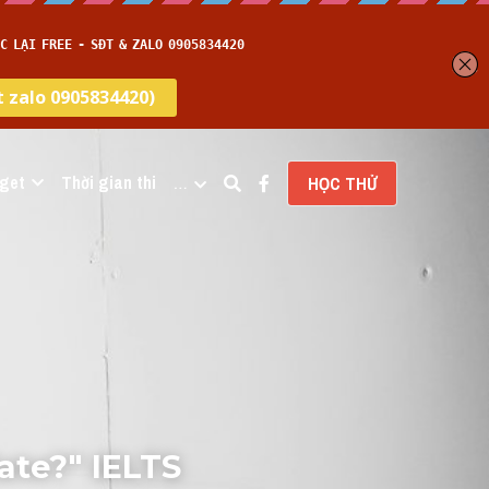
get
Thời gian thi
…
HỌC THỬ
ate?" IELTS 