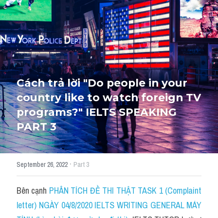
HỌC THỬ
Cách trả lời "Do people in your 
country like to watch foreign TV 
programs?" IELTS SPEAKING 
PART 3
·
September 26, 2022
Part 3
Bên cạnh 
PHÂN TÍCH ĐỀ THI THẬT TASK 1 (Complaint 
letter) NGÀY 04/8/2020 IELTS WRITING GENERAL MÁY 