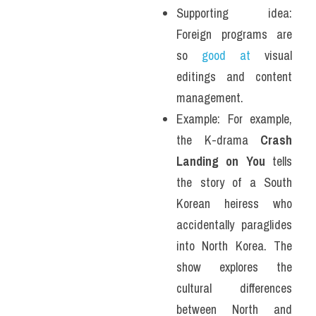
Supporting idea: 
Foreign programs are 
so 
good at
 visual 
editings and content 
management.
Example: For example, 
the K-drama 
Crash 
Landing on You
 tells 
the story of a South 
Korean heiress who 
accidentally paraglides 
into North Korea. The 
show explores the 
cultural differences 
between North and 