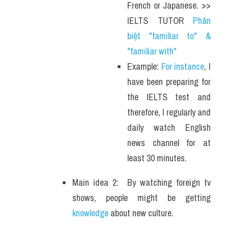
French or Japanese. >> 
IELTS TUTOR 
Phân 
biệt "familiar to" & 
"familiar with"
Example: 
For instance
, I 
have been preparing for 
the IELTS test and 
therefore, I regularly and 
daily watch English 
news channel for at 
least 30 minutes.
Main idea 2:  By watching foreign tv 
shows, people might be getting 
knowledge 
about new culture.