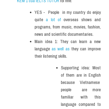
KÈM 1 của IELTS TUTOR 
rồi nhé:
YES -  People  in my country do enjoy 
quite 
a lot of
 overseas shows and 
programs, from music, movies, fashion, 
news and scientific documentaries.
Main idea 1: They can learn a new 
language 
as well as
 they can improve 
their listening skills.
Supporting idea: Most 
of them are in English 
because Vietnamese  
people  are more 
familiar with this 
language compared to 