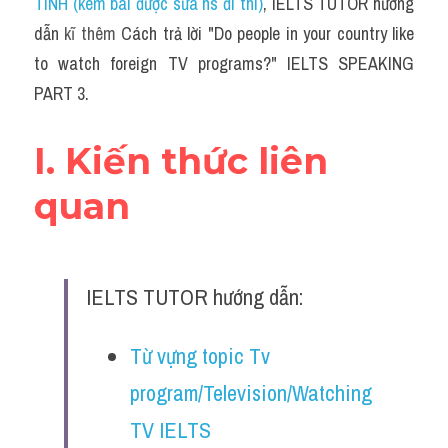
TÍNH (kèm bài được sửa hs đi thi)
, IELTS TUTOR hướng 
dẫn 
kĩ thêm 
Cách trả lời "Do people in your country like 
to watch foreign TV programs?" IELTS SPEAKING 
PART 3.
I. Kiến thức liên 
quan
IELTS TUTOR hướng dẫn:
Từ vựng topic Tv 
program/Television/Watching 
TV IELTS