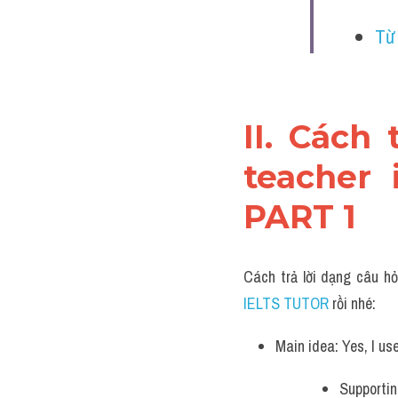
Từ
II. Cách 
teacher 
PART 1
Cách trả lời dạng câu hỏ
IELTS TUTOR 
rồi nhé:
Main idea: Yes, I us
Supportin