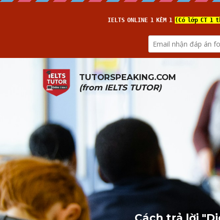
TUTORSPEAKING.COM
(from 
IELTS TUTOR
)
Cách trả lời "D