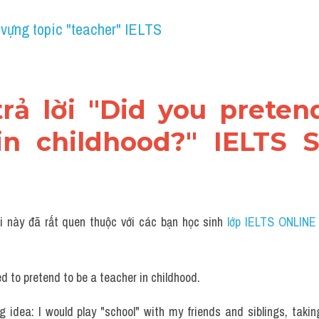
 vựng topic "teacher" IELTS
trả lời "Did you preten
in childhood?" IELTS 
i này đã rất quen thuộc với các bạn học sinh
 lớp IELTS ONLINE
ed to pretend to be a teacher in childhood. 
g idea: I would play "school" with my friends and siblings, takin