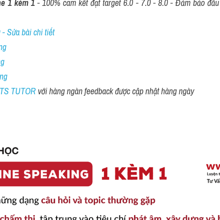
ne 1 kèm 1
 - 100% cam kết đạt target 6.0 - 7.0 - 8.0 - Đảm bảo đầu r
- Sửa bài chi tiết
ng
ng
ing
ELTS TUTOR 
với hàng ngàn feedback được cập nhật hàng ngày