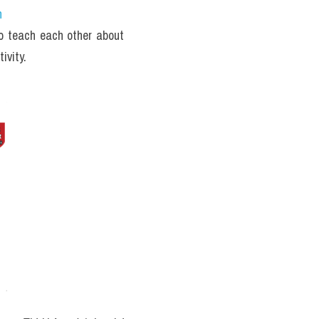
h
o teach each other about 
ivity.