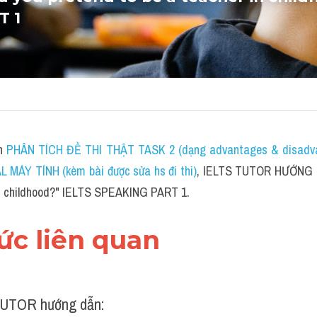
T 1
h 
PHÂN TÍCH ĐỀ THI THẬT TASK 2 (dạng advantages & disadva
MÁY TÍNH (kèm bài được sửa hs đi thi)
, IELTS TUTOR HƯỚNG DẪ
in childhood?" IELTS SPEAKING PART 1.
hức liên quan 
UTOR hướng dẫn: