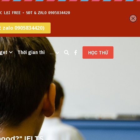
get
Thời gian thi
…
HỌC THỬ
hood?" IELTS 