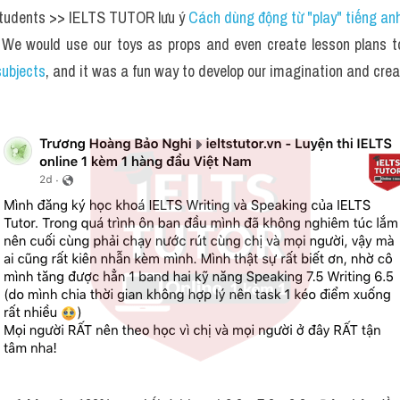
tudents >> IELTS TUTOR lưu ý 
Cách dùng động từ "play" tiếng an
We would use our toys as props and even create lesson plans t
subjects
, and it was a fun way to develop our imagination and creat