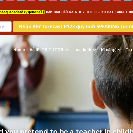
Home
Về IELTS TUTOR
Loại hình
Kĩ năng
Tar
id you pretend to be a teacher in child