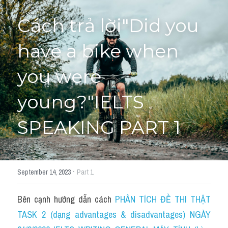
Cách trả lời"Did you 
HỌC THỬ
have a bike when 
you were 
young?"IELTS 
SPEAKING PART 1
·
September 14, 2023
Part 1
Bên cạnh hướng dẫn cách 
PHÂN TÍCH ĐỀ THI THẬT 
TASK 2 (dạng advantages & disadvantages) NGÀY 