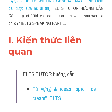
04/8/2020 IELTS WRITING GENERAL MÁY TÍNH (kèm 
bài được sửa hs đi thi)
, IELTS TUTOR HƯỚNG DẪN 
Cách trả lời "Did you eat ice cream when you were a 
child?" IELTS SPEAKING PART 1.
I. Kiến thức liên 
quan 
IELTS TUTOR hướng dẫn:
Từ vựng & ideas topic "ice 
cream" IELTS