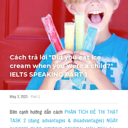
HỌC THỬ
Cách trả lời "Did you eat ice 
cream when you were a child?" 
IELTS SPEAKING PART 1
·
May 3, 2023
Part 1
Bên cạnh hướng dẫn cách 
PHÂN TÍCH ĐỀ THI THẬT 
TASK 2 (dạng advantages & disadvantages) NGÀY 