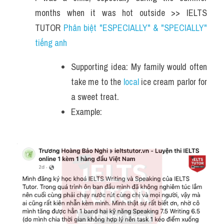
months when it was hot outside >> IELTS 
TUTOR 
Phân biệt "ESPECIALLY" & "SPECIALLY" 
tiếng anh
Supporting idea: My family would often 
take me to the 
local
 ice cream parlor for 
a sweet treat.
Example: 