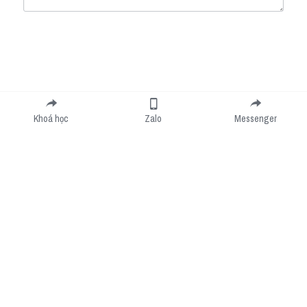
Submit
Cancel
Khoá học
Zalo
Messenger
Cookie Use
We use cookies to improve browsing experience, security, and data collection. By
accepting, you agree to the use of cookies for advertising and analytics. You can change
your cookie settings at any time.
Learn More