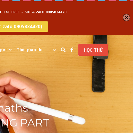
get
Thời gian thi
…
HỌC THỬ
maths 
ING PART 