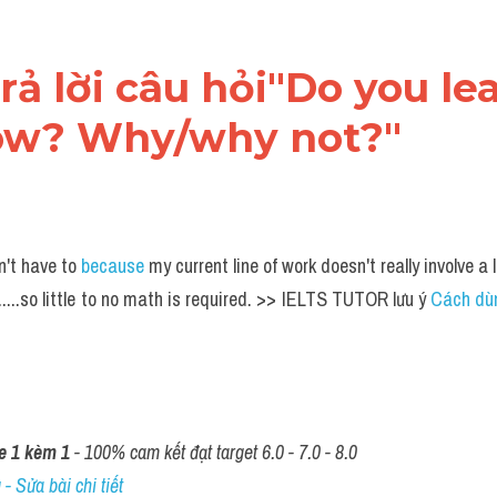
trả lời câu hỏi"Do you lea
ow? Why/why not?"
n't have to 
because 
my current line of work doesn't really involve a 
.....so little to no math is required. >> IELTS TUTOR lưu ý 
Cách dùn
e 1 kèm 1
 - 100% cam kết đạt target 6.0 - 7.0 - 8.0
- Sửa bài chi tiết