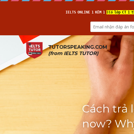
TUTORSPEAKING.COM
(from 
IELTS TUTOR
)
Cách trả 
now? Why