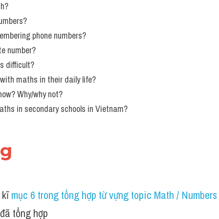
th?
numbers? 
membering phone numbers?
ite number?
 difficult?
ith maths in their daily life?
 now? Why/why not?
aths in secondary schools in Vietnam?
ng
kĩ 
mục 6 trong tổng hợp từ vựng topic Math / Numbers
ã tổng hợp