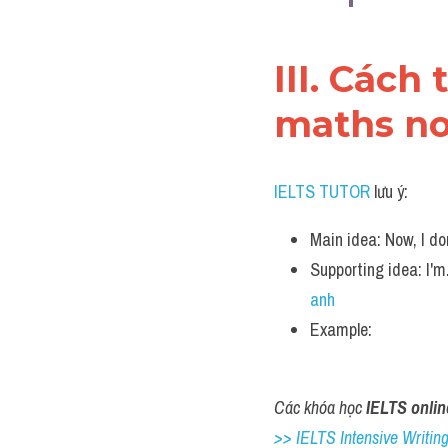
III. Cách 
maths n
IELTS TUTOR
 lưu ý:
Main idea: Now, I do
Supporting idea: I'm
anh
Example: 
Các khóa học 
IELTS onlin
>> IELTS Intensive Writing 