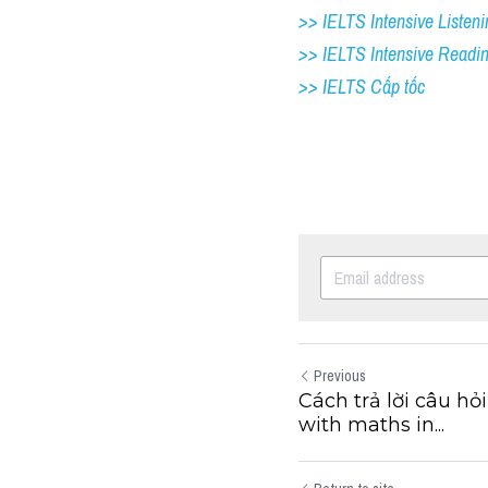
>> IELTS Intensive Listeni
>> IELTS Intensive Readi
>> IELTS Cấp tốc
Previous
Cách trả lời câu h
with maths in...