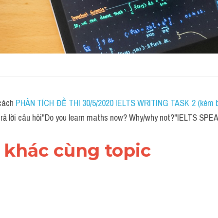
cách 
PHÂN TÍCH ĐỀ THI 30/5/2020 IELTS WRITING TASK 2 (kèm bà
ả lời câu hỏi"Do you learn maths now? Why/why not?"IELTS SP
i khác cùng topic 