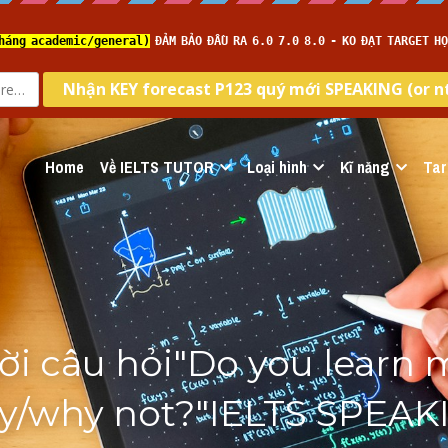
Home
Về IELTS TUTOR
Loại hình
Kĩ năng
Tar
lời câu hỏi"Do you learn 
/why not?"IELTS SPEAK