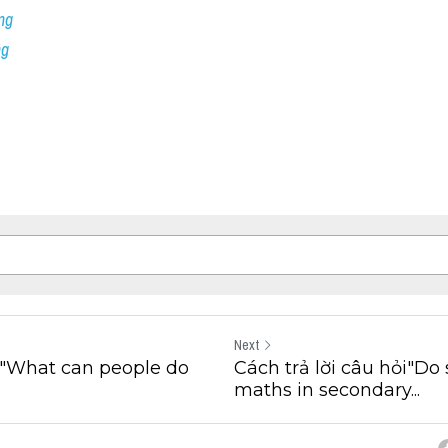
ng
ng
Next
ỏi"What can people do
Cách trả lời câu hỏi"Do
maths in secondary...