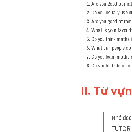
Are you good at ma
Do you usually use 
Are you good at re
What is your favour
Do you think maths is
What can people do w
Do you learn maths
Do students learn m
II. Từ vự
Nhớ đọc 
TUTOR đ