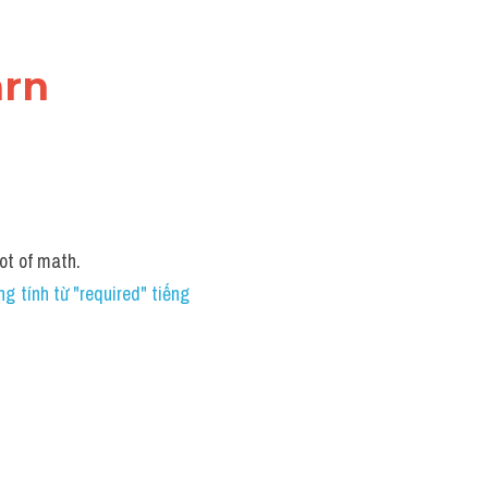
rn 
lot of math. 
g tính từ "required" tiếng 