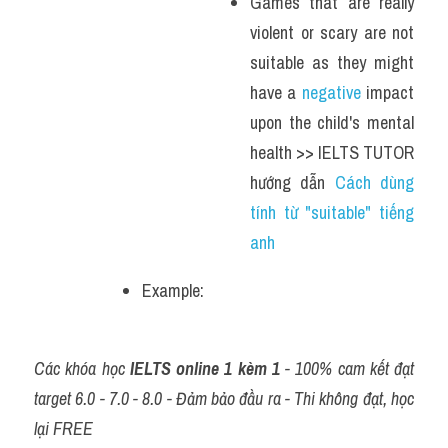
Games that are really 
violent or scary are not 
suitable as they might 
have a 
negative
 impact 
upon the child's mental 
health >> IELTS TUTOR 
hướng dẫn 
Cách dùng 
tính từ "suitable" tiếng 
anh 
Example: 
Các khóa học 
IELTS online 1 kèm 1
 - 100% cam kết đạt 
target 6.0 - 7.0 - 8.0 - Đảm bảo đầu ra - Thi không đạt, học 
lại FREE