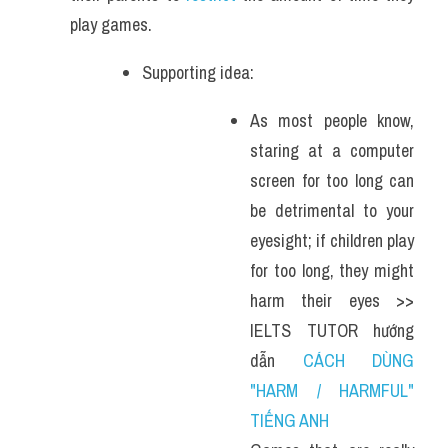
play games.
Supporting idea:
As most people know, 
staring at a computer 
screen for too long can 
be detrimental to your 
eyesight; if children play 
for too long, they might 
harm their eyes >> 
IELTS TUTOR hướng 
dẫn 
CÁCH DÙNG 
"HARM / HARMFUL" 
TIẾNG ANH