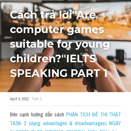
Cách trả lời"Are 
HỌC THỬ
computer games 
suitable for young 
children?"IELTS 
SPEAKING PART 1
·
April 4, 2022
Part 1
Bên cạnh hướng dẫn cách 
PHÂN TÍCH ĐỀ THI THẬT 
TASK 2 (dạng advantages & disadvantages) NGÀY 